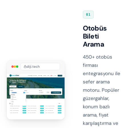
01
Otobüs
Bileti
Arama
450+ otobüs
firması
diji.tech
entegrasyonu ile
sefer arama
motoru. Popüler
güzergahlar,
konum bazlı
arama, fiyat
karşılaştırma ve