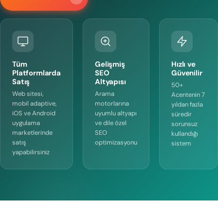
Tüm
Gelişmiş
Hızlı ve
Platformlarda
SEO
Güvenilir
Satış
Altyapısı
50+
Web sitesi,
Arama
Acentenin 7
mobil adaptive,
motorlarına
yıldan fazla
iOS ve Android
uyumlu altyapı
süredir
uygulama
ve dile özel
sorunsuz
marketlerinde
SEO
kullandığı
satış
optimizasyonu
sistem
yapabilirsiniz