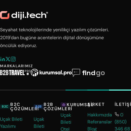
Seyahat teknolojilerinde yenilikçi yazılım çözümleri.
2019'dan bugüne acentelerin dijital dönüşümüne
öncülük ediyoruz.
MARKALARIMIZ
B2C
B2B
ŞIRKET
İLETIŞ
KURUMSAL
B2C
B2B
ÇÖZÜMLERI
ÇÖZÜMLERI
Hakkımızda
0
Uçak
Uçak Bileti
Uçak
Referanslar
(850)
Bileti
Yazılımı
Bileti
Blog
346 68
Otel