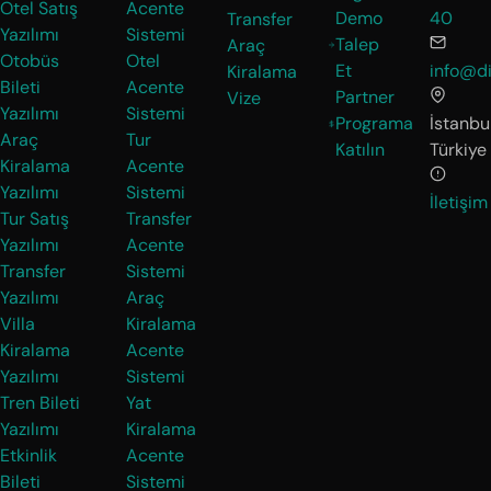
Otel Satış
Acente
Demo
40
Transfer
Yazılımı
Sistemi
Talep
Araç
Otobüs
Otel
Et
info@di
Kiralama
Bileti
Acente
Partner
Vize
Yazılımı
Sistemi
Programa
İstanbul
Araç
Tur
Katılın
Türkiye
Kiralama
Acente
Yazılımı
Sistemi
İletişim
Tur Satış
Transfer
Yazılımı
Acente
Transfer
Sistemi
Yazılımı
Araç
Villa
Kiralama
Kiralama
Acente
Yazılımı
Sistemi
Tren Bileti
Yat
Yazılımı
Kiralama
Etkinlik
Acente
Bileti
Sistemi