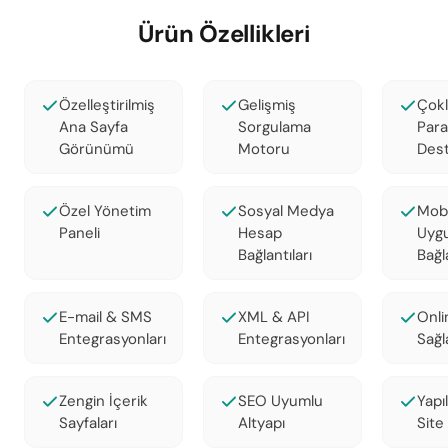
Ürün Özellikleri
Özelleştirilmiş
Gelişmiş
Çokl
Ana Sayfa
Sorgulama
Para
Görünümü
Motoru
Dest
Özel Yönetim
Sosyal Medya
Mobi
Paneli
Hesap
Uyg
Bağlantıları
Bağla
E-mail & SMS
XML & API
Onli
Entegrasyonları
Entegrasyonları
Sağl
Zengin İçerik
SEO Uyumlu
Yapı
Sayfaları
Altyapı
Site