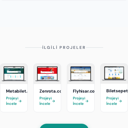
Evet, geliştirdiğimiz yazılımların çoklu dil ve çoklu para
desteği mevcut.
İLGİLİ PROJELER
Biletsepe
Metabilet.com
Zenrota.com
Flyhisar.com
Projeyi
Projeyi
Projeyi
Projeyi
→
→
→
→
İncele
İncele
İncele
İncele