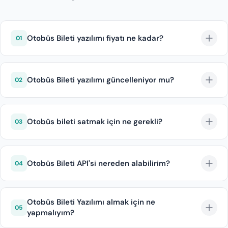
Otobüs Bileti yazılımı fiyatı ne kadar?
01
0850 346 68 40 numaralı telefondan veya Demo &
Fiyat Teklifi formundan bizlere ulaşarak fiyat teklifi
Otobüs Bileti yazılımı güncelleniyor mu?
02
alabilirsiniz.
Otobüs bileti yazılımımız sürekli geliştirilen ve
güncellenen bir yapıya sahiptir. Sektörü takip ediyor,
Otobüs bileti satmak için ne gerekli?
03
ihtiyaçları belirliyor ve buna göre ürünümüzü
güncelliyoruz.
Otobüs bileti satmak için TURSAB belgenizin olması
yeterlidir.
Otobüs Bileti API'si nereden alabilirim?
04
Entegrasyonlarını yapmış olduğumuz tüm Otobüs API
sağlayıcılarından API alabilirsiniz.
Otobüs Bileti Yazılımı almak için ne
05
yapmalıyım?