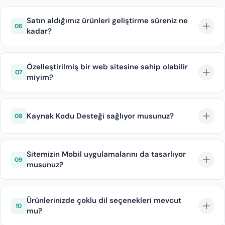
Diji.tech satış sorumlusuyla iletişime geçebilir, Demo
Fiyat Teklifi alabilirsiniz.
Satın aldığımız ürünleri geliştirme süreniz ne
06
kadar?
Analiz, Raporlama, Uygulama ve Test Etme
aşamalarından oluşan yazılım geliştirme sürecimiz iki
Özelleştirilmiş bir web sitesine sahip olabilir
07
miyim?
ay sonunda teslim edilecek şekilde sonuçlanmaktadır.
Evet, analiz aşamasında beklentilerinizi belirleyerek
Özelleştirilmiş Web Sitesine sahip olmanız için tasarım
Kaynak Kodu Desteği sağlıyor musunuz?
08
desteği sunuyoruz.
Evet, ürünlerimiz kiralanabildiği gibi kaynak kodu satın
alınarak ömür boyu telif hakkına sahip olabilirsiniz.
Sitemizin Mobil uygulamalarını da tasarlıyor
09
musunuz?
Evet, bilet satışlarınızı gerçekleştirdiğiniz sitenizle
koordineli olarak çalışabilecek Mobil Uygulama
Ürünlerinizde çoklu dil seçenekleri mevcut
10
mu?
Geliştirme Hizmeti sunuyoruz.