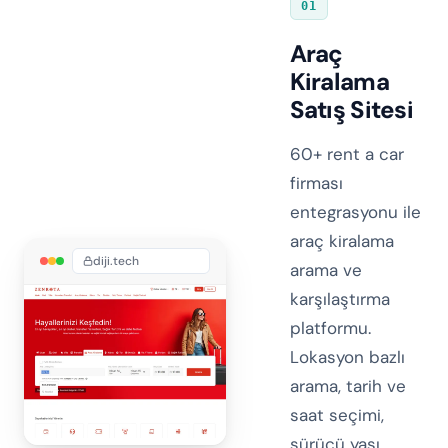
01
Araç
Kiralama
Satış Sitesi
60+ rent a car
firması
entegrasyonu ile
araç kiralama
diji.tech
arama ve
karşılaştırma
platformu.
Lokasyon bazlı
arama, tarih ve
saat seçimi,
sürücü yaşı