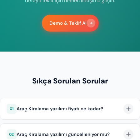
detaylı teklif için hemen iletişime geçin.
Demo & Teklif Al
Sıkça Sorulan Sorular
Araç Kiralama yazılımı fiyatı ne kadar?
01
0850 346 68 40 numaralı telefondan veya Demo &
Fiyat Teklifi formundan bizlere ulaşarak fiyat teklifi
Araç Kiralama yazılımı güncelleniyor mu?
02
alabilirsiniz.