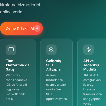
kiralama hizmetlerini
online verin.
Demo & Teklif Al
Tüm
Gelişmiş
API ve
Platformlarda
SEO
Tedarikçi
Satış
Altyapısı
Modülü
Web sitesi,
Arama
XML & API
mobil adaptive,
motorlarına
entegrasyonu
iOS ve Android
uyumlu altyapı
ile araç
uygulama
ve dile özel
kiralama
marketlerinde
SEO
firmalarından
satış
optimizasyonu
satış yapma
ve alt