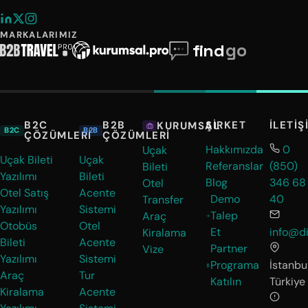
MARKALARIMIZ
B2C
B2B
ŞIRKET
İLETIŞ
KURUMSAL
B2C
B2B
ÇÖZÜMLERI
ÇÖZÜMLERI
Hakkımızda
0
Uçak
Uçak Bileti
Uçak
Referanslar
(850)
Bileti
Yazılımı
Bileti
Blog
346 68
Otel
Otel Satış
Acente
Demo
40
Transfer
Yazılımı
Sistemi
Talep
Araç
Otobüs
Otel
Et
info@di
Kiralama
Bileti
Acente
Partner
Vize
Yazılımı
Sistemi
Programa
İstanbul
Araç
Tur
Katılın
Türkiye
Kiralama
Acente