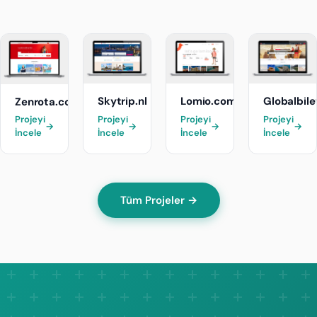
Skytrip.nl
Lomio.com.tr
Globalbil
Zenrota.com
Projeyi
Projeyi
Projeyi
Projeyi
→
→
→
→
İncele
İncele
İncele
İncele
Tüm Projeler →