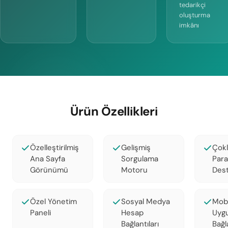
tedarikçi
oluşturma
imkânı
Ürün Özellikleri
Özelleştirilmiş
Gelişmiş
Çokl
Ana Sayfa
Sorgulama
Para
Görünümü
Motoru
Dest
Özel Yönetim
Sosyal Medya
Mobi
Paneli
Hesap
Uyg
Bağlantıları
Bağla