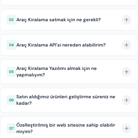
Araç Kiralama yazılımımız sürekli geliştirilen ve
güncellenen bir yapıya sahiptir. Sektörü takip ediyor,
Araç Kiralama satmak için ne gerekli?
03
ihtiyaçları belirliyor ve buna göre ürünümüzü
güncelliyoruz.
Araç Kiralama satmak için TURSAB belgenizin olması
yeterlidir.
Araç Kiralama API'si nereden alabilirim?
04
Entegre edilmiş tüm araç kiralama firmalarından ve
API sağlayıcılarından API alabilirsiniz.
Araç Kiralama Yazılımı almak için ne
05
yapmalıyım?
Diji.tech satış sorumlusuyla iletişime geçebilir, Demo
Fiyat Teklifi alabilirsiniz.
Satın aldığımız ürünleri geliştirme süreniz ne
06
kadar?
Analiz, Raporlama, Uygulama ve Test Etme
aşamalarından oluşan yazılım geliştirme sürecimiz iki
Özelleştirilmiş bir web sitesine sahip olabilir
07
miyim?
ay sonunda teslim edilecek şekilde sonuçlanmaktadır.