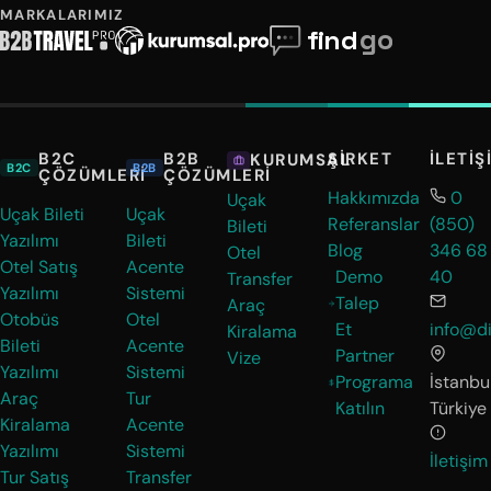
MARKALARIMIZ
B2C
B2B
ŞIRKET
İLETIŞ
KURUMSAL
B2C
B2B
ÇÖZÜMLERI
ÇÖZÜMLERI
Hakkımızda
0
Uçak
Uçak Bileti
Uçak
Referanslar
(850)
Bileti
Yazılımı
Bileti
Blog
346 68
Otel
Otel Satış
Acente
Demo
40
Transfer
Yazılımı
Sistemi
Talep
Araç
Otobüs
Otel
Et
info@di
Kiralama
Bileti
Acente
Partner
Vize
Yazılımı
Sistemi
Programa
İstanbul
Araç
Tur
Katılın
Türkiye
Kiralama
Acente
Yazılımı
Sistemi
İletişim
Tur Satış
Transfer