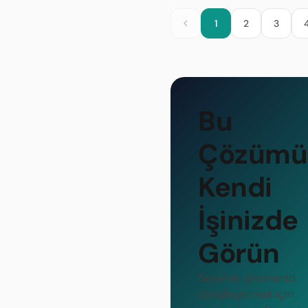
1
2
3
Bu
Çözümü
Kendi
İşinizde
Görün
Seyahat işletmenizi
dijitalleştirmek için