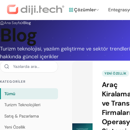
Çözümler
Entegrasy
Ana Sayfa
Blog
Blog
Turizm teknolojisi, yazılım geliştirme ve sektör trendleri
hakkında güncel içerikler
YENI ÖZELLIK
KATEGORİLER
Araç
Kiralam
Tümü
ve Trans
Turizm Teknolojileri
Firmalar
Satış & Pazarlama
Operas
Yeni Özellik