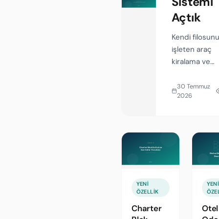
Sistemi
Açtık
Kendi filosun
işleten araç
kiralama ve
transfer firma
için iki yeni
30 Temmuz
2026
sistem: tarifey
kurun, teslim
sevkiyatı kay
geçirin, sefer
kârını görün.
YENI
YEN
ÖZELLIK
ÖZE
Charter
Otel