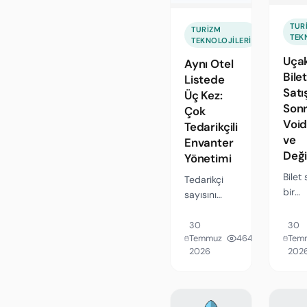
kredi limiti
hesab
formülü ve
tahsi
TUR
2026'da
TURIZM
TEK
modla
TEKNOLOJILERI
değişen
opsiy
Uça
BSP takvimi.
Aynı Otel
isim l
Bile
Listede
takvi
Satı
Üç Kez:
Sonr
Çok
Void
Tedarikçili
ve
Envanter
Deği
Yönetimi
Bilet
Tedarikçi
bir
sayısını
acen
artırmak
kârı s
envanteri
30
30
değil,
Temmuz
464
Tem
değil
2026
202
satış
gürültüyü
sonrak
büyütür.
24 sa
Kanonik otel
kaybe
kimliği,