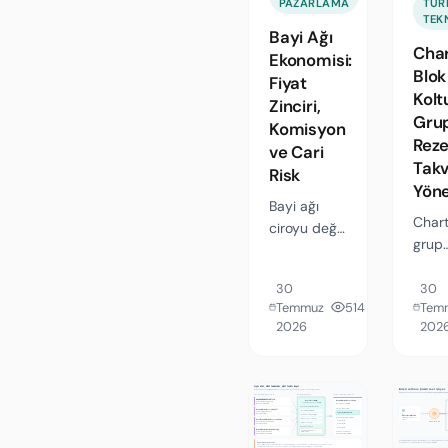
TUR
PAZARLAMA
TEK
ne
rakam
Bayi Ağı
değiştiriyor,
rehbe
Cha
Ekonomisi:
nasıl
Blok
Fiyat
kullanılır,
Kolt
Zinciri,
sınırları ne?
Gru
Komisyon
Rez
ve Cari
Tak
Risk
Yöne
Bayi ağı
Chart
ciroyu değil
grup
riski
satış
çoğaltır.
para 
30
30
Fiyat kuralı
Temmuz
514
Tem
yanlı
zincirinin
2026
202
değil
bileşik
kaçır
matematiği,
son t
komisyon
kaybe
tabanı
Başa
çelişkisi,
dolul