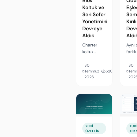
Blok
Oda
Koltuk ve
Eşle
Seri Sefer
Sem
Yönetimini
Kırıl
Devreye
Dev
Aldık
Aldı
Charter
Aynı o
koltuk
farklı
stoğunu
tedar
bacak
müke
30
30
Temmuz
520
Tem
bazında
görm
2026
202
tutan,
bitire
doluluk
ve o
arttıkça
eşleş
fiyatı
tesis
güncelleyen
olana
ve alt
sözlü
acentelere
semt k
kontrollü
aram
YENI
TUR
ÖZELLIK
TEK
kontenjan
birlik