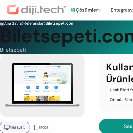
Çözümler
Entegrasy
Ana Sayfa
Referanslar
Biletsepeti.com
Biletsepeti.co
Biletsepeti
Kulla
Ürünl
Uçak Bileti Y
Otobüs Bileti
Site
Masaüstü
Mobil