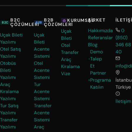
B2C
B2B
ŞIRKET
İLETIŞ
KURUMSAL
B2C
B2B
ÇÖZÜMLERI
ÇÖZÜMLERI
Hakkımızda
0
Uçak
Uçak Bileti
Uçak
Referanslar
(850)
Bileti
Yazılımı
Bileti
Blog
346 68
Otel
Otel Satış
Acente
Demo
40
Transfer
Yazılımı
Sistemi
Talep
Araç
Otobüs
Otel
Et
info@di
Kiralama
Bileti
Acente
Partner
Vize
Yazılımı
Sistemi
Programa
İstanbul
Araç
Tur
Katılın
Türkiye
Kiralama
Acente
Yazılımı
Sistemi
İletişim
Tur Satış
Transfer
Yazılımı
Acente
Transfer
Sistemi
Yazılımı
Araç