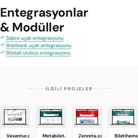
Entegrasyonlar
& Modüller
Sabre uçak entegrasyonu
Biletbank uçak entegrasyonu
Biletall otobüs entegrasyonu
İLGİLİ PROJELER
Vesentur.com
Metabilet.com
Zenrota.com
Biletihem