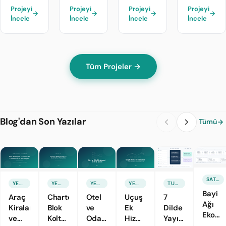
Projeyi
Projeyi
Projeyi
Projeyi
→
→
→
→
İncele
İncele
İncele
İncele
Tüm Projeler →
Blog'dan Son Yazılar
Tümü
SATIŞ & PAZARLAMA
YENI ÖZELLIK
YENI ÖZELLIK
YENI ÖZELLIK
YENI ÖZELLIK
TURIZM TEKNOLOJILERI
Bayi
Araç
Charter
Otel
Uçuş
7
Ağı
Kiralama
Blok
ve
Ek
Dilde
Ekonom
ve
Koltuk
Oda
Hizmetlerini
Yayındasınız
Fiyat