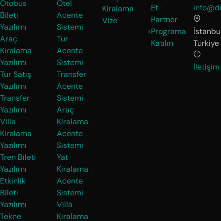
Otobüs
Otel
Et
info@di
Kiralama
Bileti
Acente
Partner
Vize
Yazılımı
Sistemi
Programa
İstanbul
Araç
Tur
Katılın
Türkiye
Kiralama
Acente
Yazılımı
Sistemi
İletişim
Tur Satış
Transfer
Yazılımı
Acente
Transfer
Sistemi
Yazılımı
Araç
Villa
Kiralama
Kiralama
Acente
Yazılımı
Sistemi
Tren Bileti
Yat
Yazılımı
Kiralama
Etkinlik
Acente
Bileti
Sistemi
Yazılımı
Villa
Tekne
Kiralama