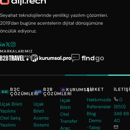
Seyahat teknolojilerinde yenilikçi yazılım çözümleri.
2019'dan bugüne acentelerin dijital dönüşümüne
öncülük ediyoruz.
MARKALARIMIZ
B2C
B2B
ŞIRKET
İLETIŞ
KURUMSAL
B2C
B2B
ÇÖZÜMLERI
ÇÖZÜMLERI
Hakkımızda
0
Uçak
Uçak Bileti
Uçak
Referanslar
(850)
Bileti
Yazılımı
Bileti
Blog
346 68
Otel
Otel Satış
Acente
Demo
40
Transfer
Yazılımı
Sistemi
Talep
Araç