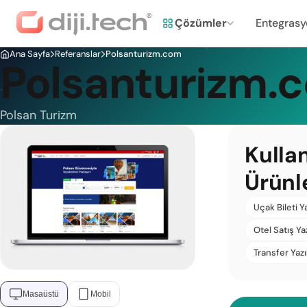
Çözümler
Entegrasy
Ana Sayfa
Referanslar
Polsanturizm.com
Polsanturizm.
Polsan Turizm
Kulla
Ürünl
Uçak Bileti Y
Otel Satış Ya
Transfer Yazı
Masaüstü
Mobil