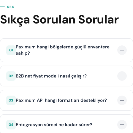
SSS
Sıkça Sorulan Sorular
Paximum hangi bölgelerde güçlü envantere
01
sahip?
Paximum, Türkiye (Antalya, Bodrum, İstanbul),
Yunanistan adaları, İspanya sahilleri ve Avrupa'nın
B2B net fiyat modeli nasıl çalışır?
02
popüler tatil bölgelerinde özellikle güçlü otel
envanterine sahiptir.
Paximum, oteller ve tedarikçilerle anlaşmalı net fiyatlar
sunar. Acenteler bu fiyatlar üzerine kendi kar marjlarını
Paximum API hangi formatları destekliyor?
03
ekleyerek müşterilerine satış yapabilir.
Paximum hem XML hem de JSON formatında API
desteği sunar. Her iki format için kapsamlı
Entegrasyon süreci ne kadar sürer?
04
dokümantasyon ve örnek kodlar sağlanmaktadır.