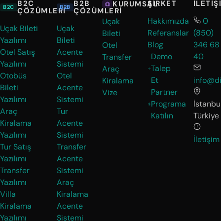
B2C
B2B
ŞIRKET
İLETIŞ
KURUMSAL
B2C
B2B
ÇÖZÜMLERI
ÇÖZÜMLERI
Hakkımızda
0
Uçak
Uçak Bileti
Uçak
Referanslar
(850)
Bileti
Yazılımı
Bileti
Blog
346 68
Otel
Otel Satış
Acente
Demo
40
Transfer
Yazılımı
Sistemi
Talep
Araç
Otobüs
Otel
Et
info@di
Kiralama
Bileti
Acente
Partner
Vize
Yazılımı
Sistemi
Programa
İstanbul
Araç
Tur
Katılın
Türkiye
Kiralama
Acente
Yazılımı
Sistemi
İletişim
Tur Satış
Transfer
Yazılımı
Acente
Transfer
Sistemi
Yazılımı
Araç
Villa
Kiralama
Kiralama
Acente
Yazılımı
Sistemi