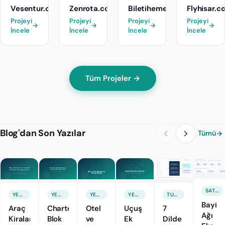
Vesentur.com
Zenrota.com
Biletihemenal.com
Flyhisar.c
Projeyi
Projeyi
Projeyi
Projeyi
→
→
→
→
İncele
İncele
İncele
İncele
Tüm Projeler →
Blog'dan Son Yazılar
Tümü
SATIŞ & PAZARLAMA
YENI ÖZELLIK
YENI ÖZELLIK
YENI ÖZELLIK
YENI ÖZELLIK
TURIZM TEKNOLOJILERI
Bayi
Araç
Charter
Otel
Uçuş
7
Ağı
Kiralama
Blok
ve
Ek
Dilde