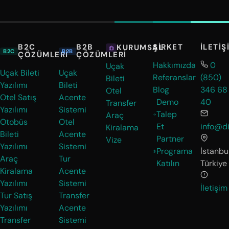
B2C
B2B
ŞIRKET
İLETIŞ
KURUMSAL
B2C
B2B
ÇÖZÜMLERI
ÇÖZÜMLERI
Hakkımızda
0
Uçak
Uçak Bileti
Uçak
Referanslar
(850)
Bileti
Yazılımı
Bileti
Blog
346 68
Otel
Otel Satış
Acente
Demo
40
Transfer
Yazılımı
Sistemi
Talep
Araç
Otobüs
Otel
Et
info@di
Kiralama
Bileti
Acente
Partner
Vize
Yazılımı
Sistemi
Programa
İstanbul
Araç
Tur
Katılın
Türkiye
Kiralama
Acente
Yazılımı
Sistemi
İletişim
Tur Satış
Transfer
Yazılımı
Acente
Transfer
Sistemi