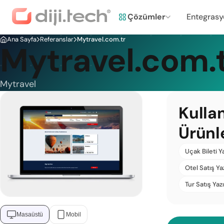
Çözümler
Entegrasy
Ana Sayfa
Referanslar
Mytravel.com.tr
Mytravel.com.
Mytravel
Kulla
Ürünl
Uçak Bileti Y
Otel Satış Ya
Tur Satış Yazı
Masaüstü
Mobil