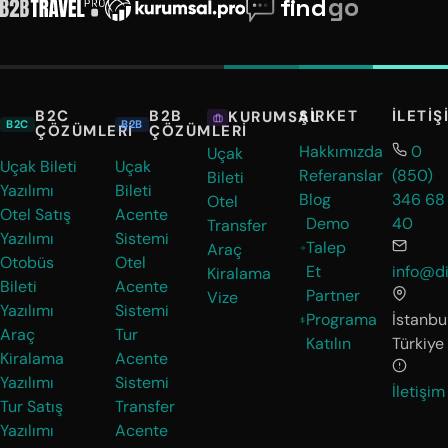
B2C
B2B
ŞIRKET
İLETIŞ
KURUMSAL
B2C
B2B
ÇÖZÜMLERI
ÇÖZÜMLERI
Hakkımızda
0
Uçak
Uçak Bileti
Uçak
Referanslar
(850)
Bileti
Yazılımı
Bileti
Blog
346 68
Otel
Otel Satış
Acente
Demo
40
Transfer
Yazılımı
Sistemi
Talep
Araç
Otobüs
Otel
Et
info@di
Kiralama
Bileti
Acente
Partner
Vize
Yazılımı
Sistemi
Programa
İstanbul
Araç
Tur
Katılın
Türkiye
Kiralama
Acente
Yazılımı
Sistemi
İletişim
Tur Satış
Transfer
Yazılımı
Acente