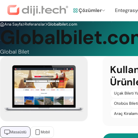
Çözümler
Entegrasy
Ana Sayfa
Referanslar
Globalbilet.com
Globalbilet.c
Global Bilet
Kulla
Ürünl
Uçak Bileti Y
Otobüs Bileti
Araç Kiralama
Masaüstü
Mobil