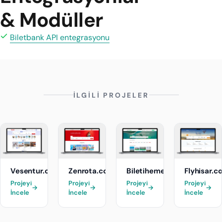
& Modüller
Biletbank API entegrasyonu
İLGİLİ PROJELER
Vesentur.com
Zenrota.com
Biletihemenal.com
Flyhisar.c
Projeyi
Projeyi
Projeyi
Projeyi
→
→
→
→
İncele
İncele
İncele
İncele