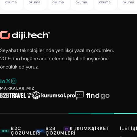
Risk
okuma
okuma
okuma
okuma
okuma
okuma
Aldık
Yemek
Görüyor
Seyahat teknolojilerinde yenilikçi yazılım çözümleri.
2019'dan bugüne acentelerin dijital dönüşümüne
öncülük ediyoruz.
MARKALARIMIZ
B2C
B2B
ŞIRKET
İLETIŞ
KURUMSAL
B2C
B2B
ÇÖZÜMLERI
ÇÖZÜMLERI