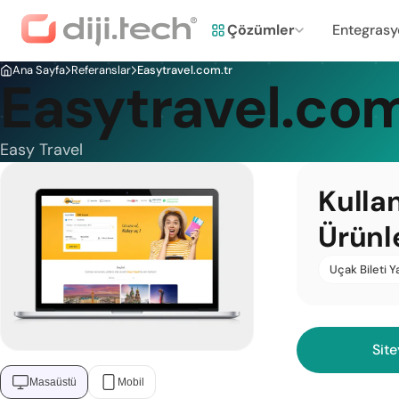
Çözümler
Entegrasy
Ana Sayfa
Referanslar
Easytravel.com.tr
Easytravel.com
Easy Travel
Kulla
Ürünl
Uçak Bileti Y
Site
Masaüstü
Mobil