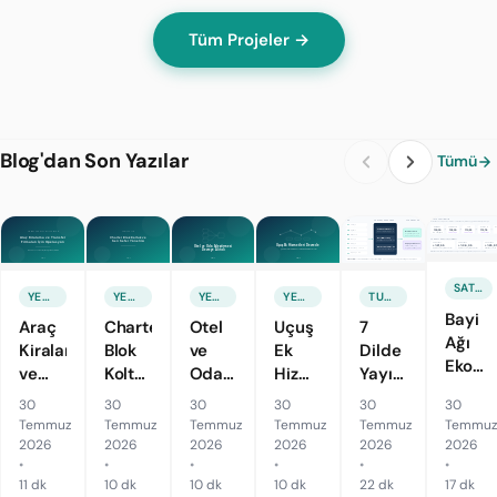
Tüm Projeler →
Blog'dan Son Yazılar
Tümü
SATIŞ & PAZARLAMA
YENI ÖZELLIK
YENI ÖZELLIK
YENI ÖZELLIK
YENI ÖZELLIK
TURIZM TEKNOLOJILERI
Bayi
Araç
Charter
Otel
Uçuş
7
Ağı
Kiralama
Blok
ve
Ek
Dilde
Ekonom
ve
Koltuk
Oda
Hizmetlerini
Yayındasınız
Fiyat
Transfer
ve
Eşleştirmesini
Aktif
ama
30
30
30
30
30
30
Zinciri,
Firmalarına
Seri
Semt
Ettik:
Arama
Temmuz
Temmuz
Temmuz
Temmuz
Temmuz
Temmu
Komis
Operasyon
Sefer
Kırılımıyla
Çok
Motoru
2026
2026
2026
2026
2026
2026
ve
Sistemi
•
Yönetimini
•
Devreye
•
Rota,
•
Tek
•
•
Cari
11 dk
10 dk
10 dk
10 dk
22 dk
17 dk
Açtık
Devreye
Aldık
Bagaj,
Site