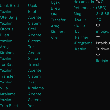
Hakkımızda
0
Uçak
Uçak Bileti
Uçak
Referanslar
(850)
Bileti
Yazılımı
Bileti
Blog
346 68
Otel
Otel Satış
Acente
Demo
40
Transfer
Yazılımı
Sistemi
Talep
Araç
Otobüs
Otel
Et
info@di
Kiralama
Bileti
Acente
Partner
Vize
Yazılımı
Sistemi
Programa
İstanbul
Araç
Tur
Katılın
Türkiye
Kiralama
Acente
Yazılımı
Sistemi
İletişim
Tur Satış
Transfer
Yazılımı
Acente
Transfer
Sistemi
Yazılımı
Araç
Villa
Kiralama
Kiralama
Acente
Yazılımı
Sistemi
Tren Bileti
Yat