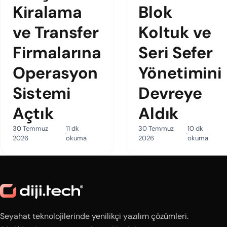
Kiralama
Blok
ve Transfer
Koltuk ve
Firmalarına
Seri Sefer
Operasyon
Yönetimini
Sistemi
Devreye
Açtık
Aldık
30 Temmuz
11 dk
30 Temmuz
10 dk
2026
okuma
2026
okuma
Seyahat teknolojilerinde yenilikçi yazılım çözümleri.