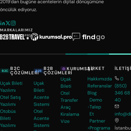
2019'dan bugüne acentelerin dijital dönüşümüne
öncülük ediyoruz.
MARKALARIMIZ
B2C
B2B
ŞIRKET
İLETIŞ
KURUMSAL
B2C
B2B
ÇÖZÜMLERI
ÇÖZÜMLERI
Hakkımızda
0
Uçak
Uçak Bileti
Uçak
Referanslar
(850)
Bileti
Yazılımı
Bileti
Blog
346 68
Otel
Otel Satış
Acente
Demo
40
Transfer
Yazılımı
Sistemi
Talep
Araç
Otobüs
Otel
Et
info@di
Kiralama
Bileti
Acente
Partner
Vize
Yazılımı
Sistemi
Programa
İstanbul