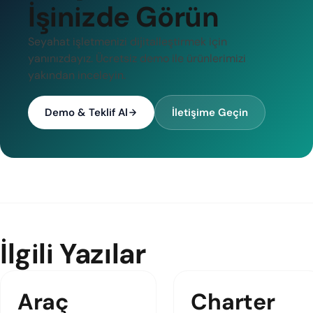
İşinizde Görün
Seyahat işletmenizi dijitalleştirmek için
yanınızdayız. Ücretsiz demo ile ürünlerimizi
yakından inceleyin.
Demo & Teklif Al
İletişime Geçin
İlgili Yazılar
Araç
Charter