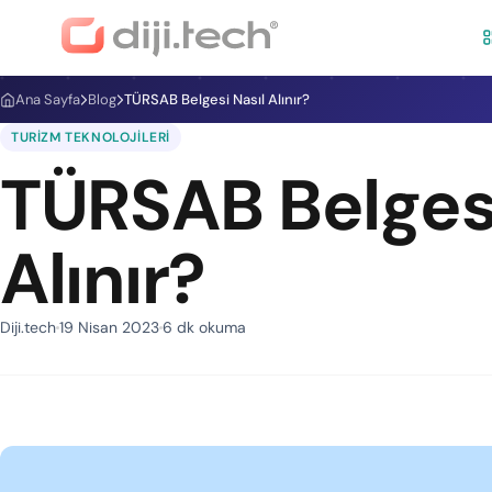
Ana Sayfa
Blog
TÜRSAB Belgesi Nasıl Alınır?
TURIZM TEKNOLOJILERI
TÜRSAB Belgesi
Alınır?
Diji.tech
19 Nisan 2023
6 dk okuma