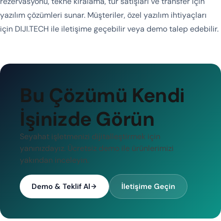
rezervasyonu, tekne kiralama, tur satışları ve transfer için
yazılım çözümleri sunar. Müşteriler, özel yazılım ihtiyaçları
için DIJI.TECH ile iletişime geçebilir veya demo talep edebilir.
Bu Çözümü Kendi
İşinizde Görün
Seyahat işletmenizi dijitalleştirmek için
yanınızdayız. Ücretsiz demo ile ürünlerimizi
yakından inceleyin.
Demo & Teklif Al
İletişime Geçin