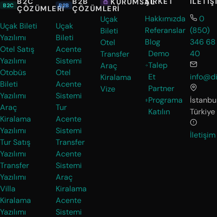
B2C
B2B
ŞIRKET
İLETIŞ
KURUMSAL
B2C
B2B
ÇÖZÜMLERI
ÇÖZÜMLERI
Hakkımızda
0
Uçak
Uçak Bileti
Uçak
Referanslar
(850)
Bileti
Yazılımı
Bileti
Blog
346 68
Otel
Otel Satış
Acente
Demo
40
Transfer
Yazılımı
Sistemi
Talep
Araç
Otobüs
Otel
Et
info@di
Kiralama
Bileti
Acente
Partner
Vize
Yazılımı
Sistemi
Programa
İstanbul
Araç
Tur
Katılın
Türkiye
Kiralama
Acente
Yazılımı
Sistemi
İletişim
Tur Satış
Transfer
Yazılımı
Acente
Transfer
Sistemi
Yazılımı
Araç
Villa
Kiralama
Kiralama
Acente
Yazılımı
Sistemi