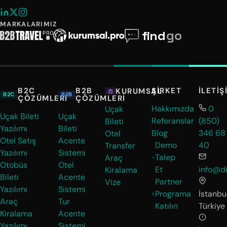
MARKALARIMIZ
B2C
B2B
ŞIRKET
İLETIŞ
KURUMSAL
B2C
B2B
ÇÖZÜMLERI
ÇÖZÜMLERI
Hakkımızda
0
Uçak
Uçak Bileti
Uçak
Referanslar
(850)
Bileti
Yazılımı
Bileti
Blog
346 68
Otel
Otel Satış
Acente
Demo
40
Transfer
Yazılımı
Sistemi
Talep
Araç
Otobüs
Otel
Et
info@di
Kiralama
Bileti
Acente
Partner
Vize
Yazılımı
Sistemi
Programa
İstanbul
Araç
Tur
Katılın
Türkiye
Kiralama
Acente
Yazılımı
Sistemi