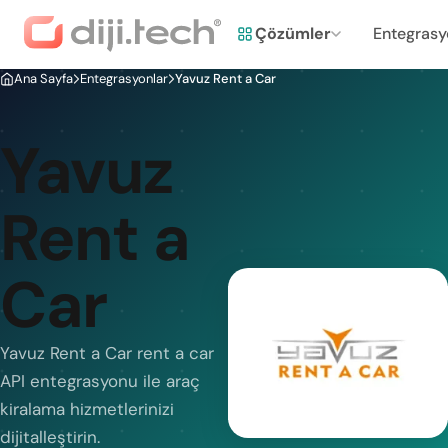
Çözümler
Entegrasy
Ana Sayfa
Entegrasyonlar
Yavuz Rent a Car
Yavuz
Rent a
Car
Yavuz Rent a Car rent a car
API entegrasyonu ile araç
kiralama hizmetlerinizi
dijitalleştirin.