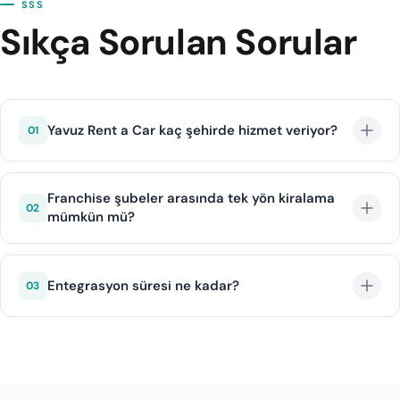
SSS
Sıkça Sorulan Sorular
Yavuz Rent a Car kaç şehirde hizmet veriyor?
01
Yavuz Rent a Car franchise modeliyle Türkiye
genelinde 30'dan fazla şehirde şubeleriyle hizmet
Franchise şubeler arasında tek yön kiralama
02
mümkün mü?
vermektedir.
Evet, belirli şube çiftleri arasında tek yön kiralama
hizmeti sunulmaktadır. Ek ücret bilgisi rezervasyon
Entegrasyon süresi ne kadar?
03
sırasında gösterilir.
DIJI.TECH altyapısı ile Yavuz Rent a Car entegrasyonu
ortalama 1 iş günü içinde tamamlanır.