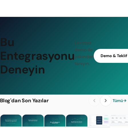
Bu
Ücretsiz
demo ile
Entegrasyonu
Demo & Teklif
yakından
tanıyın.
Deneyin
Blog'dan Son Yazılar
Tümü