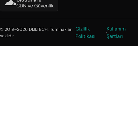
CDN ve Güvenlik
Gizlilik
Kullanım
© 2019–2026 DIJI.TECH. Tüm hakları
saklıdır.
Politikası
Şartları