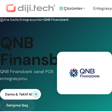
Çözümler
Entegrasy
Ana Sayfa
Entegrasyonlar
QNB Finansbank
QNB
Finansbank
QNB Finansbank sanal POS
entegrasyonu.
Demo & Teklif Al
İletişime Geç