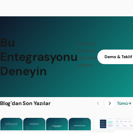
Bu
Ücretsiz
demo ile
Entegrasyonu
Demo & Teklif
yakından
tanıyın.
Deneyin
Blog'dan Son Yazılar
Tümü