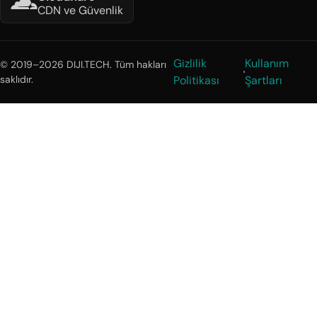
CDN ve Güvenlik
Gizlilik
Kullanım
© 2019–2026 DIJI.TECH. Tüm hakları
saklıdır.
Politikası
Şartları