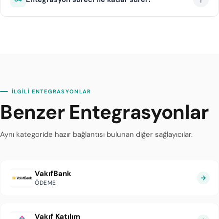
Paraf kampanyalarını da sanal POS üzerinden
yönetebilirsiniz.
diji.tech altyapısı sayesinde QNB Finansbank sanal
POS entegrasyonu ortalama 1 iş günü içinde
tamamlanır.
İLGİLİ ENTEGRASYONLAR
Benzer Entegrasyonlar
Aynı kategoride hazır bağlantısı bulunan diğer sağlayıcılar.
VakıfBank
ÖDEME
Vakıf Katılım