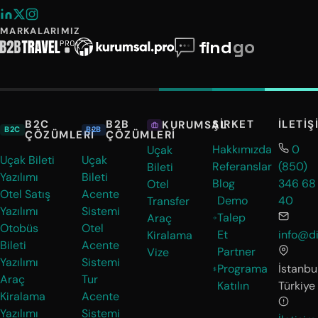
MARKALARIMIZ
B2C
B2B
ŞIRKET
İLETIŞ
KURUMSAL
B2C
B2B
ÇÖZÜMLERI
ÇÖZÜMLERI
Hakkımızda
0
Uçak
Uçak Bileti
Uçak
Referanslar
(850)
Bileti
Yazılımı
Bileti
Blog
346 68
Otel
Otel Satış
Acente
Demo
40
Transfer
Yazılımı
Sistemi
Talep
Araç
Otobüs
Otel
Et
info@di
Kiralama
Bileti
Acente
Partner
Vize
Yazılımı
Sistemi
Programa
İstanbul
Araç
Tur
Katılın
Türkiye
Kiralama
Acente
Yazılımı
Sistemi