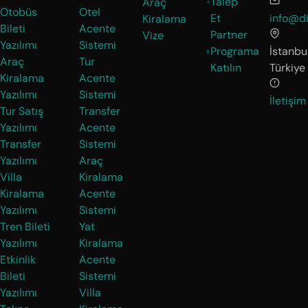
Talep
Araç
Otobüs
Otel
Et
info@di
Kiralama
Bileti
Acente
Partner
Vize
Yazılımı
Sistemi
Programa
İstanbul
Araç
Tur
Katılın
Türkiye
Kiralama
Acente
Yazılımı
Sistemi
İletişim
Tur Satış
Transfer
Yazılımı
Acente
Transfer
Sistemi
Yazılımı
Araç
Villa
Kiralama
Kiralama
Acente
Yazılımı
Sistemi
Tren Bileti
Yat
Yazılımı
Kiralama
Etkinlik
Acente
Bileti
Sistemi
Yazılımı
Villa