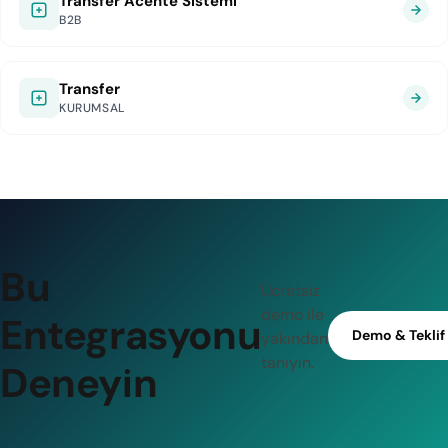
Transfer Acente Sistemi
B2B
Transfer
KURUMSAL
Bu
Ücretsiz
demo ile
Entegrasyonu
Demo & Teklif
yakından
tanıyın.
Deneyin