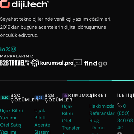
Seyahat teknolojilerinde yenilikçi yazılım çözümleri.
2019'dan bugüne acentelerin dijital dönüşümüne
öncülük ediyoruz.
MARKALARIMIZ
B2C
B2B
ŞIRKET
İLETIŞ
KURUMSAL
B2C
B2B
ÇÖZÜMLERI
ÇÖZÜMLERI
Hakkımızda
0
Uçak
Uçak Bileti
Uçak
Referanslar
(850)
Bileti
Yazılımı
Bileti
Blog
346 68
Otel
Otel Satış
Acente
Demo
40
Transfer
Yazılımı
Sistemi