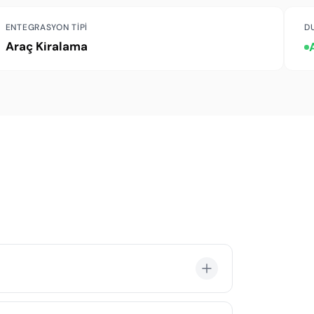
ENTEGRASYON TIPI
D
Araç Kiralama
e gemiye dönüş saatine uygun esnek iade