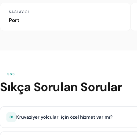
SAĞLAYICI
Port
SSS
Sıkça Sorulan Sorular
Kruvaziyer yolcuları için özel hizmet var mı?
01
Evet, Port kruvaziyer limanda karşılama, bagaj yardımı v