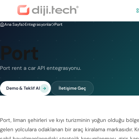
Ana Sayfa
Entegrasyonlar
Port
Port
Port rent a car API entegrasyonu.
Demo & Teklif Al
İletişime Geç
Port, liman şehirleri ve kıyı turizminin yoğun olduğu böl
gelen yolculara odaklanan bir araç kiralama markasıdır. Kru
sahil havalimanlarındaki stratejik konumlanması, giriş kap