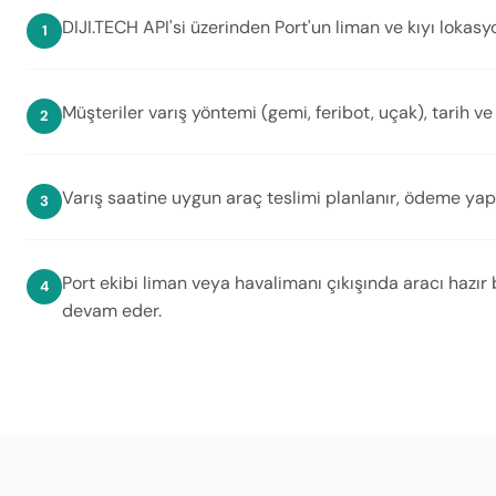
DIJI.TECH API'si üzerinden Port'un liman ve kıyı lokasyo
Müşteriler varış yöntemi (gemi, feribot, uçak), tarih ve a
Varış saatine uygun araç teslimi planlanır, ödeme yapı
Port ekibi liman veya havalimanı çıkışında aracı hazı
devam eder.