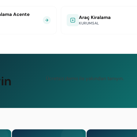
alama Acente
Araç Kiralama
KURUMSAL
in
Ücretsiz demo ile yakından tanıyın.