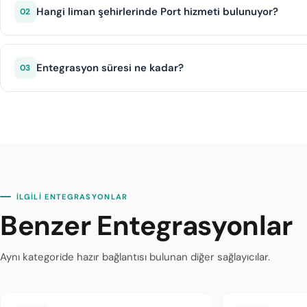
seçenekleri sunar. Gemi programına göre özel günlük pake
Hangi liman şehirlerinde Port hizmeti bulunuyor?
02
Port, Türkiye'nin önemli kıyı şehirleri ve liman bölgelerind
üzerinden otomatik güncellenir.
Entegrasyon süresi ne kadar?
03
DIJI.TECH altyapısı ile Port entegrasyonu ortalama 1 iş gü
İLGİLİ ENTEGRASYONLAR
Benzer Entegrasyonlar
Aynı kategoride hazır bağlantısı bulunan diğer sağlayıcılar.