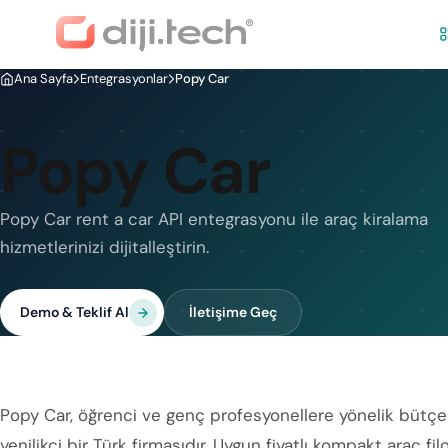
Ana Sayfa
Entegrasyonlar
Popy Car
Popy Car
Popy Car rent a car API entegrasyonu ile araç kiralama
hizmetlerinizi dijitalleştirin.
Demo & Teklif Al
İletişime Geç
Popy Car, öğrenci ve genç profesyonellere yönelik bütçe
yenilikçi bir Türk firmasıdır. Uygun fiyatlı kompakt araç f