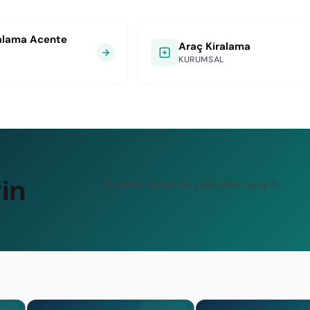
alama Acente
Araç Kiralama
KURUMSAL
in
Ücretsiz demo ile yakından tanıyın.