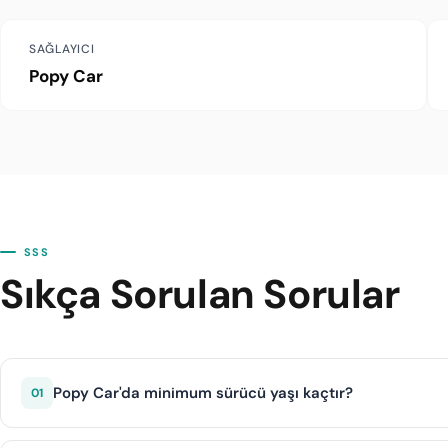
SAĞLAYICI
Popy Car
SSS
Sıkça Sorulan Sorular
Popy Car'da minimum sürücü yaşı kaçtır?
01
Popy Car 21 yaş ve üzeri sürücülere hizmet vermektedir. 21