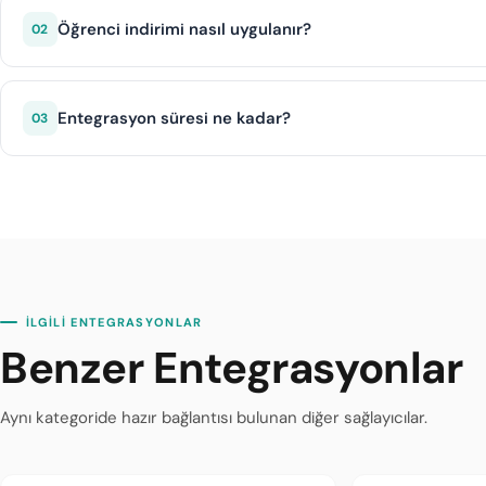
uygulanmamaktadır.
Öğrenci indirimi nasıl uygulanır?
02
Geçerli bir öğrenci belgesi ile kayıt olan müşteriler tüm ki
Entegrasyon süresi ne kadar?
03
DIJI.TECH altyapısı ile Popy Car entegrasyonu ortalama 1 i
İLGİLİ ENTEGRASYONLAR
Benzer Entegrasyonlar
Aynı kategoride hazır bağlantısı bulunan diğer sağlayıcılar.