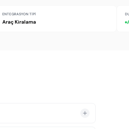
ENTEGRASYON TIPI
D
Araç Kiralama
-25 yaş arası sürücüler için ek yaş ücreti