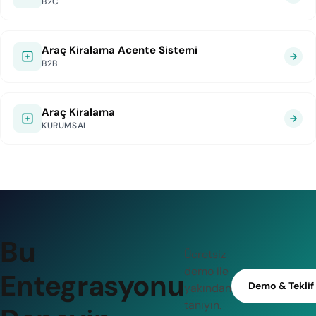
B2C
Araç Kiralama Acente Sistemi
B2B
Araç Kiralama
KURUMSAL
Bu
Ücretsiz
demo ile
Entegrasyonu
Demo & Teklif
yakından
tanıyın.