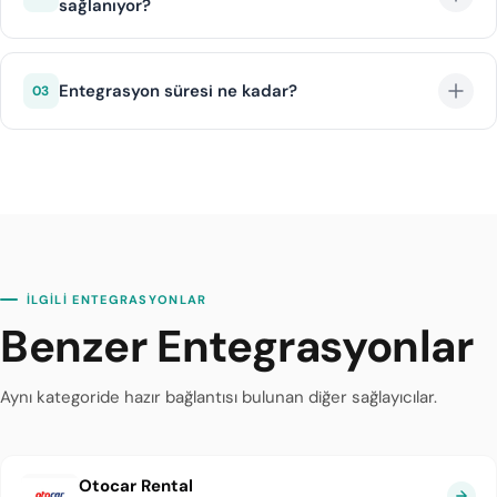
sağlanıyor?
Aktif lokasyonlar sezona göre entegrasyon üzerinden
güncellenir.
Erken rezervasyon sistemi sayesinde müşteriler
bayram ve tatil dönemlerinde araç garantisi alabilir.
Entegrasyon süresi ne kadar?
03
Yoğun dönemlerde stok durumu anlık olarak izlenir.
DIJI.TECH altyapısı ile Oğuz entegrasyonu ortalama 1 iş
günü içinde tamamlanır.
İLGİLİ ENTEGRASYONLAR
Benzer Entegrasyonlar
Aynı kategoride hazır bağlantısı bulunan diğer sağlayıcılar.
Otocar Rental