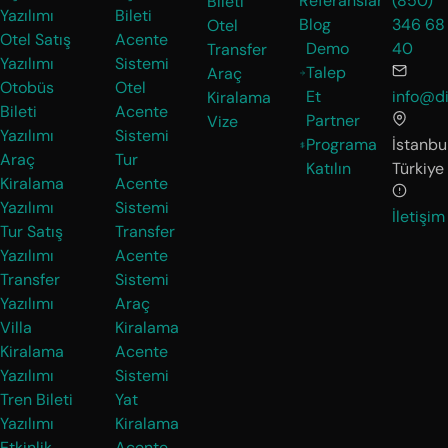
Referanslar
(850)
Bileti
Yazılımı
Bileti
Blog
346 68
Otel
Otel Satış
Acente
Demo
40
Transfer
Yazılımı
Sistemi
Talep
Araç
Otobüs
Otel
Et
info@di
Kiralama
Bileti
Acente
Partner
Vize
Yazılımı
Sistemi
Programa
İstanbul
Araç
Tur
Katılın
Türkiye
Kiralama
Acente
Yazılımı
Sistemi
İletişim
Tur Satış
Transfer
Yazılımı
Acente
Transfer
Sistemi
Yazılımı
Araç
Villa
Kiralama
Kiralama
Acente
Yazılımı
Sistemi
Tren Bileti
Yat
Yazılımı
Kiralama
Etkinlik
Acente