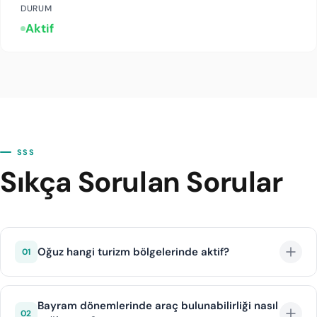
DURUM
Aktif
SSS
Sıkça Sorulan Sorular
Oğuz hangi turizm bölgelerinde aktif?
01
Oğuz, Ege, Akdeniz ve Karadeniz başta olmak üzere
popüler yurt içi turizm rotalarında hizmet vermektedir.
Bayram dönemlerinde araç bulunabilirliği nasıl
02