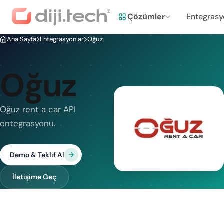
Çözümler
Entegrasy
Ana Sayfa
Entegrasyonlar
Oğuz
Oğuz
Oğuz rent a car API
entegrasyonu.
Demo & Teklif Al
İletişime Geç