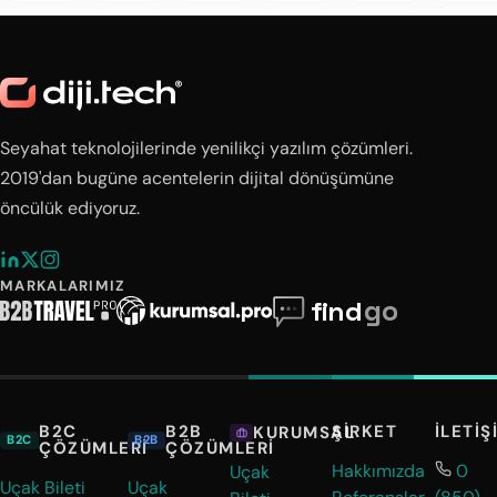
Seyahat teknolojilerinde yenilikçi yazılım çözümleri.
2019'dan bugüne acentelerin dijital dönüşümüne
öncülük ediyoruz.
MARKALARIMIZ
B2C
B2B
ŞIRKET
İLETIŞ
KURUMSAL
B2C
B2B
ÇÖZÜMLERI
ÇÖZÜMLERI
Hakkımızda
0
Uçak
Uçak Bileti
Uçak