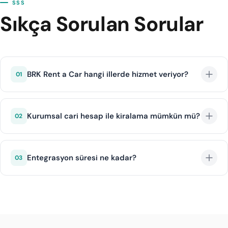
SSS
Sıkça Sorulan Sorular
BRK Rent a Car hangi illerde hizmet veriyor?
01
BRK Rent a Car ağırlıklı olarak İstanbul, Bursa, Kocaeli,
Sakarya ve Tekirdağ gibi Marmara bölgesi illerinde
Kurumsal cari hesap ile kiralama mümkün mü?
02
hizmet vermektedir.
Evet, BRK Rent a Car kurumsal müşterilerine cari
hesap imkanı sunmaktadır. Aylık faturalandırma ve
Entegrasyon süresi ne kadar?
03
özel fiyat anlaşmaları yapılabilir.
DIJI.TECH altyapısı ile BRK Rent a Car entegrasyonu
ortalama 1 iş günü içinde tamamlanır.