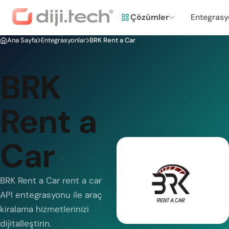
Çözümler
Entegrasy
Ana Sayfa
Entegrasyonlar
BRK Rent a Car
BRK
Rent a
Car
BRK Rent a Car rent a car
API entegrasyonu ile araç
kiralama hizmetlerinizi
dijitalleştirin.