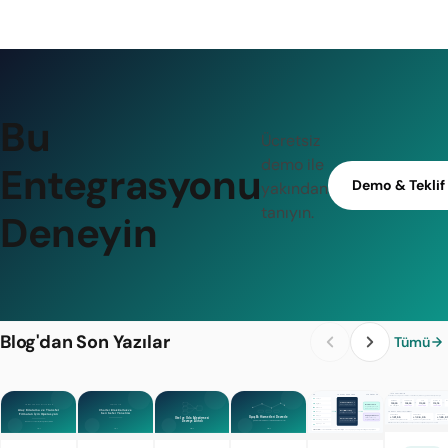
Bu
Ücretsiz
demo ile
Entegrasyonu
Demo & Teklif
yakından
tanıyın.
Deneyin
Blog'dan Son Yazılar
Tümü