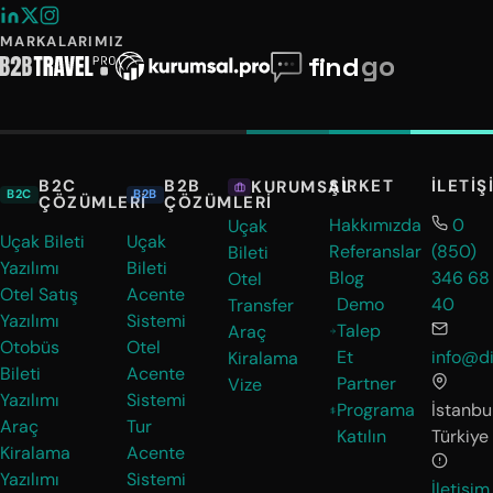
MARKALARIMIZ
B2C
B2B
ŞIRKET
İLETIŞ
KURUMSAL
B2C
B2B
ÇÖZÜMLERI
ÇÖZÜMLERI
Hakkımızda
0
Uçak
Uçak Bileti
Uçak
Referanslar
(850)
Bileti
Yazılımı
Bileti
Blog
346 68
Otel
Otel Satış
Acente
Demo
40
Transfer
Yazılımı
Sistemi
Talep
Araç
Otobüs
Otel
Et
info@di
Kiralama
Bileti
Acente
Partner
Vize
Yazılımı
Sistemi
Programa
İstanbul
Araç
Tur
Katılın
Türkiye
Kiralama
Acente
Yazılımı
Sistemi
İletişim