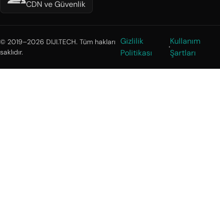
CDN ve Güvenlik
Gizlilik
Kullanım
© 2019–2026 DIJI.TECH. Tüm hakları
saklıdır.
Politikası
Şartları