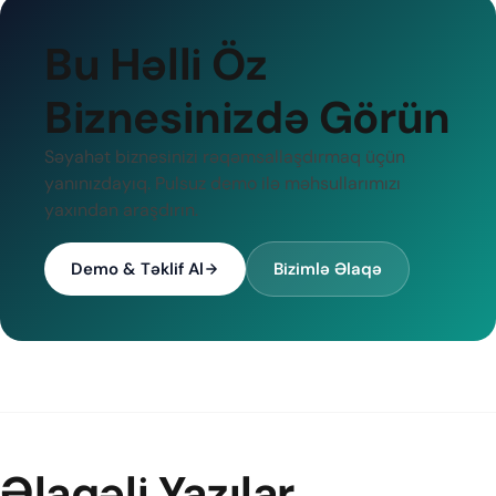
Bu Həlli Öz
Biznesinizdə Görün
Səyahət biznesinizi rəqəmsallaşdırmaq üçün
yanınızdayıq. Pulsuz demo ilə məhsullarımızı
yaxından araşdırın.
Demo & Təklif Al
Bizimlə Əlaqə
Əlaqəli Yazılar