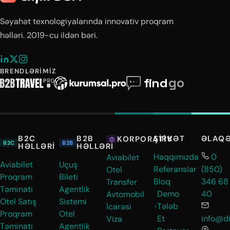
Səyahət texnologiyalarında innovativ proqram
həlləri. 2019-cu ildən bəri.
BRENDLƏRIMIZ
B2C
B2B
ŞIRKƏT
ƏLAQ
KORPORATIV
B2C
B2B
HƏLLƏRI
HƏLLƏRI
Haqqımızda
0
Aviabilet
Aviabilet
Uçuş
Referanslar
(850)
Otel
Proqram
Bileti
Bloq
346 68
Transfer
Təminatı
Agentlik
Demo
40
Avtomobil
Otel Satış
Sistemi
Tələb
İcarəsi
Proqram
Otel
Et
info@di
Viza
Təminatı
Agentlik