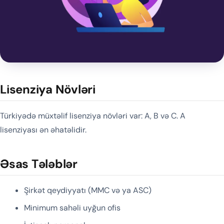
Lisenziya Növləri
Türkiyədə müxtəlif lisenziya növləri var: A, B və C. A
lisenziyası ən əhatəlidir.
Əsas Tələblər
Şirkət qeydiyyatı (MMC və ya ASC)
Minimum sahəli uyğun ofis