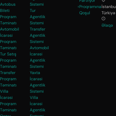
Partnyor
Avtobus
Sistemi
Proqramına
İstanbul
Bileti
Tur
Qoşul
Türkiyə
Proqram
Agentlik
Təminatı
Sistemi
Əlaqə
Avtomobil
Transfer
İcarəsi
Agentlik
Proqram
Sistemi
Təminatı
Avtomobil
Tur Satış
İcarəsi
Proqram
Agentlik
Təminatı
Sistemi
Transfer
Yaxta
Proqram
İcarəsi
Təminatı
Agentlik
Villa
Sistemi
İcarəsi
Villa
Proqram
İcarəsi
Təminatı
Agentlik