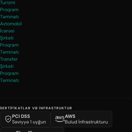
Turizmi
Proqram
Təminatı
Avtomobil
İcarəsi
Şirkəti
Proqram
Təminatı
Transfer
Şirkəti
Proqram
Təminatı
SERTIFIKATLAR VƏ İNFRASTRUKTUR
PCI DSS
AWS
Səviyyə 1 uyğun
Bulud İnfrastrukturu