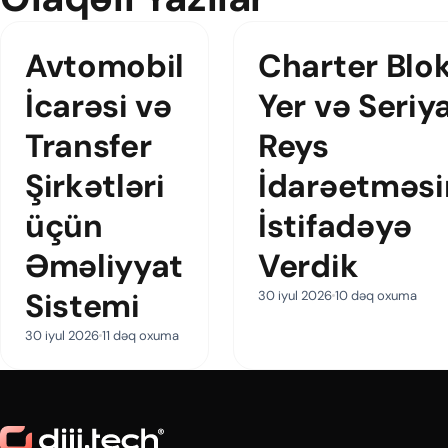
Avtomobil
Charter Blo
İcarəsi və
Yer və Seriy
Transfer
Reys
Şirkətləri
İdarəetməsi
üçün
İstifadəyə
Əməliyyat
Verdik
Sistemi
30 iyul 2026
10 dəq oxuma
30 iyul 2026
11 dəq oxuma