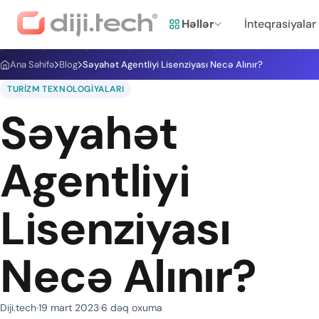
Həllər
İnteqrasiyalar
Ana Səhifə
Blog
Səyahət Agentliyi Lisenziyası Necə Alınır?
TURIZM TEXNOLOGIYALARI
Səyahət
Agentliyi
Lisenziyası
Necə Alınır?
Diji.tech
19 mart 2023
6 dəq oxuma