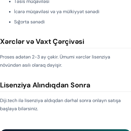
Təsis müqaviləsi
İcarə müqaviləsi və ya mülkiyyət sənədi
Sığorta sənədi
Xərclər və Vaxt Çərçivəsi
Proses adətən 2-3 ay çəkir. Ümumi xərclər lisenziya
növündən asılı olaraq dəyişir.
Lisenziya Alındıqdan Sonra
Diji.tech ilə lisenziya aldıqdan dərhal sonra onlayn satışa
başlaya bilərsiniz.