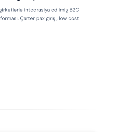
irkətlərlə inteqrasiya edilmiş B2C
forması. Çarter pax girişi, low cost