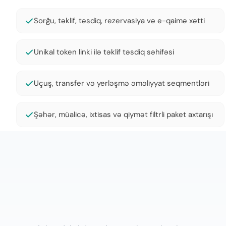
Sorğu, təklif, təsdiq, rezervasiya və e-qaimə xətti
Unikal token linki ilə təklif təsdiq səhifəsi
Uçuş, transfer və yerləşmə əməliyyat seqmentləri
Şəhər, müalicə, ixtisas və qiymət filtrli paket axtarışı