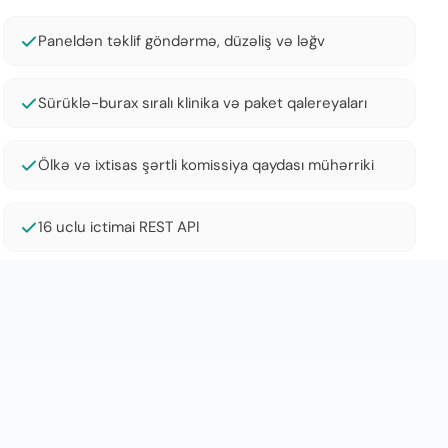
Paneldən təklif göndərmə, düzəliş və ləğv
Sürüklə-burax sıralı klinika və paket qalereyaları
Ölkə və ixtisas şərtli komissiya qaydası mühərriki
16 uclu ictimai REST API