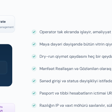
Operator tək ekranda işləyir, əməliyyat
Maya dəyəri dəyişəndə bütün vitrin qiy
Dry-run qiymət qaydasını heç bir qeyd
Mənfəət Reallaşan və Gözlənilən olaraq 
Sənəd girişi və status dəyişikliyi istifad
Pasport və tibbi hesabatların ictimai UR
Razılığın IP və vaxt möhürü saxlanılır, süb