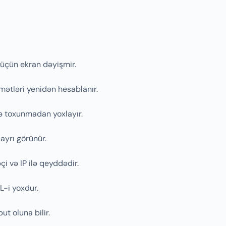
 üçün ekran dəyişmir.
mətləri yenidən hesablanır.
ə toxunmadan yoxlayır.
ayrı görünür.
əçi və IP ilə qeyddədir.
L-i yoxdur.
ut oluna bilir.