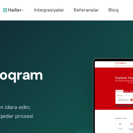
Həllər
İnteqrasiyalar
Referanslar
Bloq
Proqram
n idarə edin;
qədər prosesi