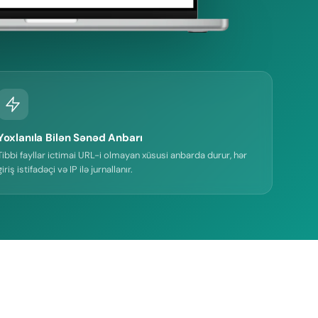
Yoxlanıla Bilən Sənəd Anbarı
Tibbi fayllar ictimai URL-i olmayan xüsusi anbarda durur, hər
giriş istifadəçi və IP ilə jurnallanır.