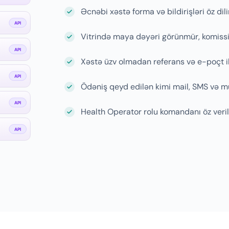
Əcnəbi xəstə forma və bildirişləri öz dili
Vitrində maya dəyəri görünmür, komissiy
Xəstə üzv olmadan referans və e-poçt ilə
Ödəniş qeyd edilən kimi mail, SMS və m
Health Operator rolu komandanı öz verilə