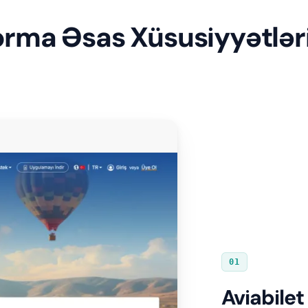
orma Əsas Xüsusiyyətlər
01
Aviabilet