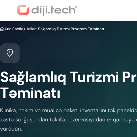
Ana Səhifə
Həllər
Sağlamlıq Turizmi Proqram Təminatı
Sağlamlıq Turizmi 
Təminatı
Klinika, həkim və müalicə paketi inventarını tək paneldə
xəstə sorğusundan təklifə, rezervasiyadan e-qaiməyə 
yürüdün.