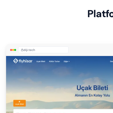
Platf
diji.tech