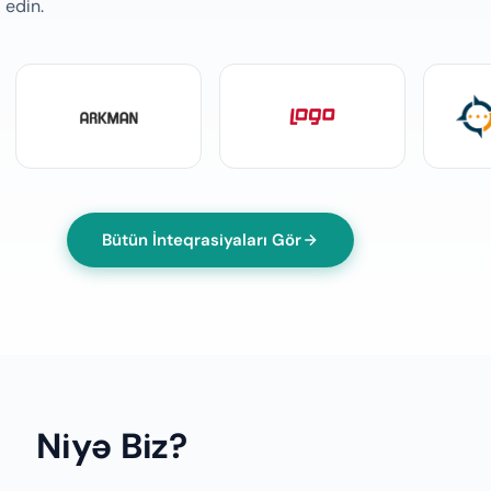
 edin.
Bütün İnteqrasiyaları Gör
Niyə Biz?