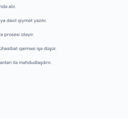
ndə alır.
a daxil qiymət yazılır.
 prosesi izləyir.
ühasibat qaiməsi işə düşür.
nləri ilə məhdudlaşdırır.