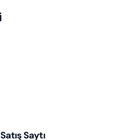
i
 Satış Saytı