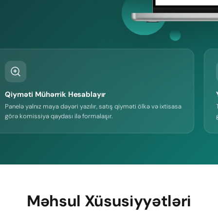
Qiyməti Mühərrik Hesablayır
Panelə yalnız maya dəyəri yazılır, satış qiyməti ölkə və ixtisasa
görə komissiya qaydası ilə formalaşır.
Məhsul Xüsusiyyətləri