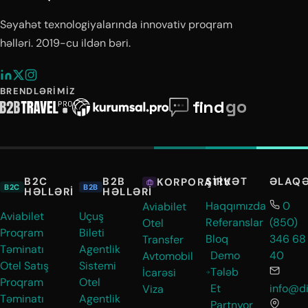
Səyahət texnologiyalarında innovativ proqram
həlləri. 2019-cu ildən bəri.
BRENDLƏRIMIZ
B2C
B2B
ŞIRKƏT
ƏLAQ
KORPORATIV
B2C
B2B
HƏLLƏRI
HƏLLƏRI
Haqqımızda
0
Aviabilet
Aviabilet
Uçuş
Referanslar
(850)
Otel
Proqram
Bileti
Bloq
346 68
Transfer
Təminatı
Agentlik
Demo
40
Avtomobil
Otel Satış
Sistemi
Tələb
İcarəsi
Proqram
Otel
Et
info@di
Viza
Təminatı
Agentlik
Partnyor