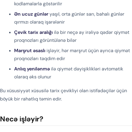
kodlamalarla göstərilir
Ən ucuz günlər
yaşıl, orta günlər sarı, bahalı günlər
qırmızı olaraq işarələnir
Çevik tarix aralığı
ilə bir neçə ay irəliyə qədər qiymət
proqnozları görüntülənə bilər
Marşrut əsaslı
işləyir, hər marşrut üçün ayrıca qiymət
proqnozları təqdim edir
Anlıq yenilənmə
ilə qiymət dəyişiklikləri avtomatik
olaraq əks olunur
Bu xüsusiyyət xüsusilə tarix çevikliyi olan istifadəçilər üçün
böyük bir rahatlıq təmin edir.
Necə işləyir?