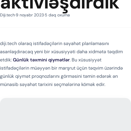
aktivləşdirdik
Diji.tech
9 noyabr 2023
5 dəq oxuma
diji.tech olaraq istifadəçilərin səyahət planlamasını
asanlaşdıracaq yeni bir xüsusiyyəti daha xidmətə təqdim
etdik:
Günlük təxmini qiymətlər
. Bu xüsusiyyət
istifadəçilərin müəyyən bir marşrut üçün təqvim üzərində
günlük qiymət proqnozlarını görməsini təmin edərək ən
münasib səyahət tarixini seçmələrinə kömək edir.