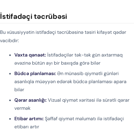
İstifadəçi təcrübəsi
Bu xüsusiyyətin istifadəçi təcrübəsinə təsiri kifayət qədər
vacibdir:
Vaxta qənaət:
İstifadəçilər tək-tək gün axtarmaq
əvəzinə bütün ayı bir baxışda görə bilər
Büdcə planlaması:
Ən münasib qiymətli günləri
asanlıqla müəyyən edərək büdcə planlaması apara
bilər
Qərar asanlığı:
Vizual qiymət xəritəsi ilə sürətli qərar
vermək
Etibar artımı:
Şəffaf qiymət məlumatı ilə istifadəçi
etibarı artır