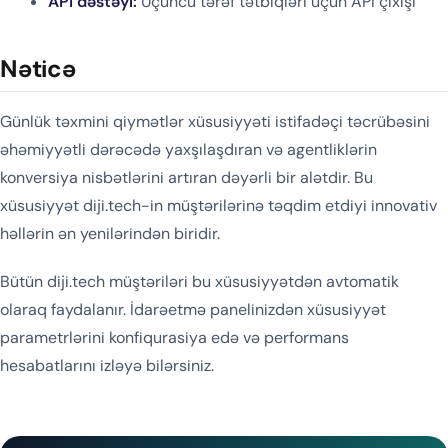
API dəstəyi:
Üçüncü tərəf tətbiqləri üçün API çıxışı
Nəticə
Günlük təxmini qiymətlər xüsusiyyəti istifadəçi təcrübəsini
əhəmiyyətli dərəcədə yaxşılaşdıran və agentliklərin
konversiya nisbətlərini artıran dəyərli bir alətdir. Bu
xüsusiyyət diji.tech-in müştərilərinə təqdim etdiyi innovativ
həllərin ən yenilərindən biridir.
Bütün diji.tech müştəriləri bu xüsusiyyətdən avtomatik
olaraq faydalanır. İdarəetmə panelinizdən xüsusiyyət
parametrlərini konfiqurasiya edə və performans
hesabatlarını izləyə bilərsiniz.