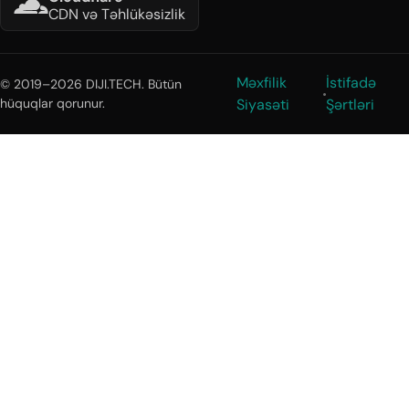
CDN və Təhlükəsizlik
Məxfilik
İstifadə
© 2019–2026 DIJI.TECH. Bütün
hüquqlar qorunur.
Siyasəti
Şərtləri