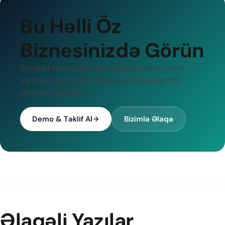
Bu Həlli Öz
Biznesinizdə Görün
Səyahət biznesinizi rəqəmsallaşdırmaq üçün
yanınızdayıq. Pulsuz demo ilə məhsullarımızı
yaxından araşdırın.
Demo & Təklif Al
Bizimlə Əlaqə
Əlaqəli Yazılar