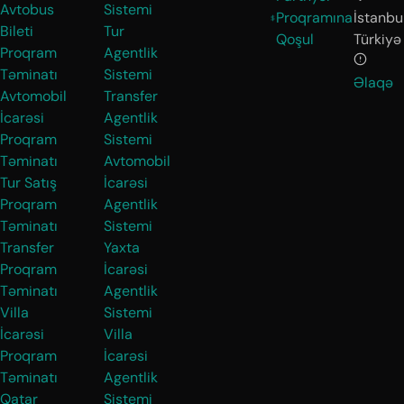
Avtobus
Sistemi
Proqramına
İstanbul
Bileti
Tur
Qoşul
Türkiyə
Proqram
Agentlik
Təminatı
Sistemi
Əlaqə
Avtomobil
Transfer
İcarəsi
Agentlik
Proqram
Sistemi
Təminatı
Avtomobil
Tur Satış
İcarəsi
Proqram
Agentlik
Təminatı
Sistemi
Transfer
Yaxta
Proqram
İcarəsi
Təminatı
Agentlik
Villa
Sistemi
İcarəsi
Villa
Proqram
İcarəsi
Təminatı
Agentlik
Qatar
Sistemi