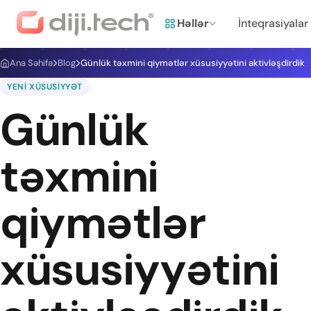
Həllər
İnteqrasiyalar
Ana Səhifə
Blog
Günlük təxmini qiymətlər xüsusiyyətini aktivləşdirdik
YENI XÜSUSIYYƏT
Günlük
təxmini
qiymətlər
xüsusiyyətini