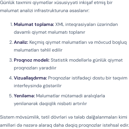
Günlük təxmini qiymətlər xüsusiyyəti inkişaf etmiş bir
məlumat analizi infrastrukturuna əsaslanır:
Məlumat toplama:
XML inteqrasiyaları üzərindən
davamlı qiymət məlumatı toplanır
Analiz:
Keçmiş qiymət məlumatları və mövcud boşluq
məlumatları təhlil edilir
Proqnoz modeli:
Statistik modellərlə günlük qiymət
proqnozları yaradılır
Vizuallaşdırma:
Proqnozlar istifadəçi dostu bir təqvim
interfeysində göstərilir
Yeniləmə:
Məlumatlar mütəmadi aralıqlarla
yenilənərək dəqiqlik nisbəti artırılır
Sistem mövsümilik, tətil dövrləri və tələb dalğalanmaları kimi
amilləri də nəzərə alaraq daha dəqiq proqnozlar istehsal edir.