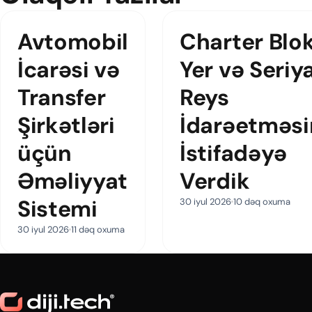
Avtomobil
Charter Blo
İcarəsi və
Yer və Seriy
Transfer
Reys
Şirkətləri
İdarəetməsi
üçün
İstifadəyə
Əməliyyat
Verdik
Sistemi
30 iyul 2026
10 dəq oxuma
30 iyul 2026
11 dəq oxuma