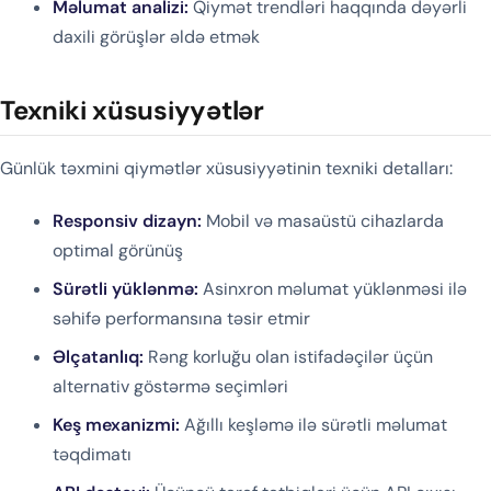
Məlumat analizi:
Qiymət trendləri haqqında dəyərli
daxili görüşlər əldə etmək
Texniki xüsusiyyətlər
Günlük təxmini qiymətlər xüsusiyyətinin texniki detalları:
Responsiv dizayn:
Mobil və masaüstü cihazlarda
optimal görünüş
Sürətli yüklənmə:
Asinxron məlumat yüklənməsi ilə
səhifə performansına təsir etmir
Əlçatanlıq:
Rəng korluğu olan istifadəçilər üçün
alternativ göstərmə seçimləri
Keş mexanizmi:
Ağıllı keşləmə ilə sürətli məlumat
təqdimatı