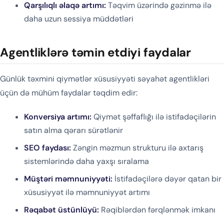
Qarşılıqlı əlaqə artımı:
Təqvim üzərində gəzinmə ilə
daha uzun sessiya müddətləri
Agentliklərə təmin etdiyi faydalar
Günlük təxmini qiymətlər xüsusiyyəti səyahət agentlikləri
üçün də mühüm faydalar təqdim edir:
Konversiya artımı:
Qiymət şəffaflığı ilə istifadəçilərin
satın alma qərarı sürətlənir
SEO faydası:
Zəngin məzmun strukturu ilə axtarış
sistemlərində daha yaxşı sıralama
Müştəri məmnuniyyəti:
İstifadəçilərə dəyər qatan bir
xüsusiyyət ilə məmnuniyyət artımı
Rəqabət üstünlüyü:
Rəqiblərdən fərqlənmək imkanı