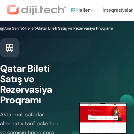
Həllər
İnteqrasiyalar
Ana Səhifə
Həllər
Qatar Bileti Satış və Rezervasiya Proqramı
Qatar Bileti
Satış və
Rezervasiya
Proqramı
Aktarmalı səfərlər,
alternativ tarif paketləri
və sərnişin tipinə görə