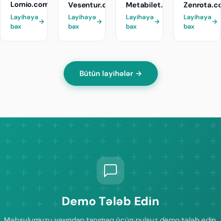
Lomio.com.tr
Vesentur.com
Metabilet.com
Zenrota.c
Layihəyə
Layihəyə
Layihəyə
Layihəyə
→
→
→
→
bax
bax
bax
bax
Bütün layihələr →
Demo Tələb Edin
Məhsulumuzu yaxından tanımaq üçün pulsuz demo tələb edin.