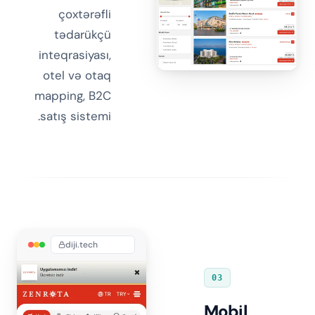
çoxtərəfli
tədarükçü
inteqrasiyası,
otel və otaq
mapping, B2C
satış sistemi.
diji.tech
03
Mobil