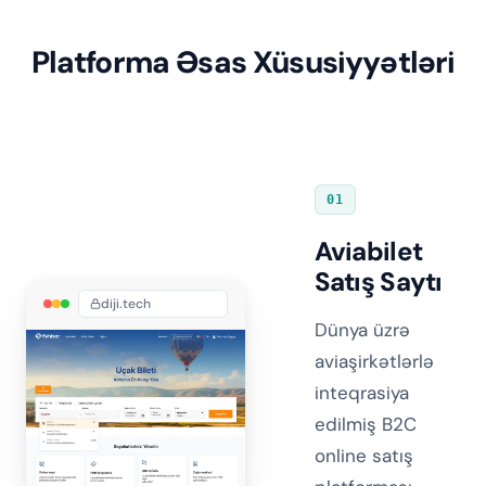
Platforma Əsas Xüsusiyyətləri
01
Aviabilet
Satış Saytı
diji.tech
Dünya üzrə
aviaşirkətlərlə
inteqrasiya
edilmiş B2C
online satış