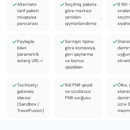
Alternativ
Seçilmiş paketə
6 filtr
tarif paketi
görə mərkəzi
sırala
müqayisə
yenidən
seçiml
pəncərəsi
qiymətləndirmə
siyahı
Paylaşıla
Sərnişin tipinə
Stans
bilən
görə komissiya,
dəmir
parametrik
geri qaytarma
uyğun
axtarış URL-i
və bonus
ekranl
qaydaları
Təchizatçı
İkili PNR qeydi
Ölkə, 
gateway
və üzvlüksüz
stans
idarəsi
PNR sorğusu
dəmir
(Sandbox /
üzrə 
TravelFusion)
məzm