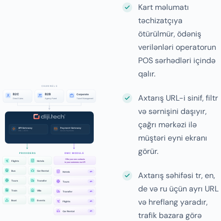
Kart məlumatı
təchizatçıya
ötürülmür, ödəniş
verilənləri operatorun
POS sərhədləri içində
qalır.
Axtarış URL-i sinif, filtr
və sərnişini daşıyır,
çağrı mərkəzi ilə
müştəri eyni ekranı
görür.
Axtarış səhifəsi tr, en,
de və ru üçün ayrı URL
və hreflang yaradır,
trafik bazara görə