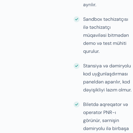
ayrılır.
Sandbox təchizatçısı
ilə təchizatçı
müqaviləsi bitmədən
demo və test mühiti
qurulur.
Stansiya və dəmiryolu
kod uyğunlaşdırması
paneldən aparılır, kod
dəyişikliyi lazım olmur.
Biletdə aqreqator və
operator PNR-ı
görünür, sərnişin
dəmiryolu ilə birbaşa