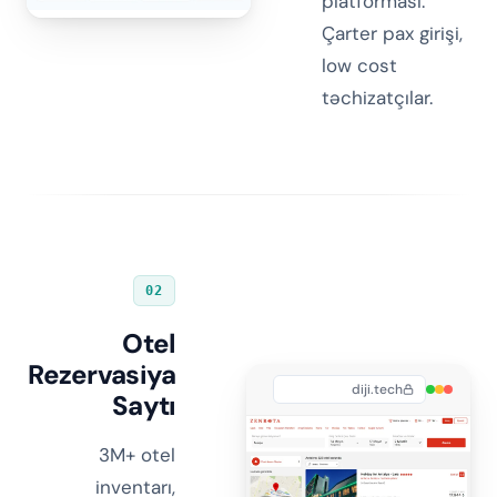
platforması.
Çarter pax girişi,
low cost
təchizatçılar.
02
Otel
Rezervasiya
diji.tech
Saytı
3M+ otel
inventarı,