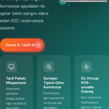
komissiya qaydaları ilə
qatar bileti satışını idarə
edən B2C rezervasiya
sistemi.
Demo & Təklif Al
Tarif Paketi
Sərnişin
Öz Virtual
Müqayisəsi
Tipinə Görə
POS-
Komissiya
unuzda
Alternativ
Ödəniş
Komissiya,
paketlər
Kart məlumatı
geri qaytarma
baqaj, pulsuz
təchizatçıya
və bonus xal
ləğv və pulsuz
getmir, ödəniş
qaydaları
dəyişiklik