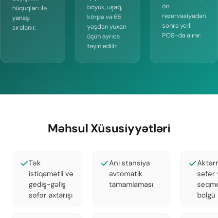
ön
böyük, uşaq,
hüquqları ilə
rezervasiyadan
körpə və 65
yanaşı
sonra yerli
yaşdan yuxarı
sıralanır.
POS-da alınır.
üçün ayrıca
təyin edilir.
Məhsul Xüsusiyyətləri
Tək
Ani stansiya
Aktar
istiqamətli və
avtomatik
səfər
gediş-gəliş
tamamlaması
seqme
səfər axtarışı
bölgü