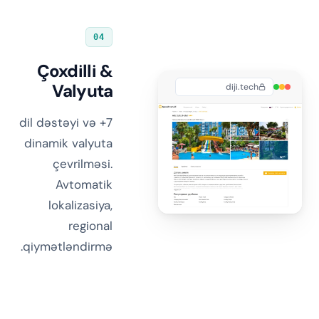
04
Çoxdilli &
Valyuta
diji.tech
7+ dil dəstəyi və
dinamik valyuta
çevrilməsi.
Avtomatik
lokalizasiya,
regional
qiymətləndirmə.