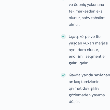
və ödəniş yekununa
tək mərkəzdən əks
olunur, səhv tahsilat
olmur.
Uşaq, körpə və 65
yaşdan yuxarı marjası
ayrı idarə olunur,
endirimli seqmentlər
gəlirli qalır.
Qayda yadda saxlanan
an keş təmizlənir,
qiymət dəyişikliyi
gözləmədən yayıma
düşür.