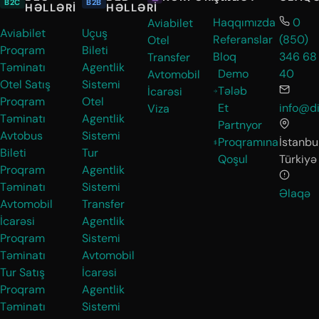
B2C
B2B
HƏLLƏRI
HƏLLƏRI
Haqqımızda
0
Aviabilet
Aviabilet
Uçuş
Referanslar
(850)
Otel
Proqram
Bileti
Bloq
346 68
Transfer
Təminatı
Agentlik
Demo
40
Avtomobil
Otel Satış
Sistemi
Tələb
İcarəsi
Proqram
Otel
Et
info@di
Viza
Təminatı
Agentlik
Partnyor
Avtobus
Sistemi
Proqramına
İstanbul
Bileti
Tur
Qoşul
Türkiyə
Proqram
Agentlik
Təminatı
Sistemi
Əlaqə
Avtomobil
Transfer
İcarəsi
Agentlik
Proqram
Sistemi
Təminatı
Avtomobil
Tur Satış
İcarəsi
Proqram
Agentlik
Təminatı
Sistemi