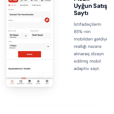
Uyğun Satış
Saytı
İstifadəçilərin
85%-nin
mobildən gəldiyi
reallığı nəzərə
alınaraq dizayn
edilmiş mobil
adaptiv sayt.