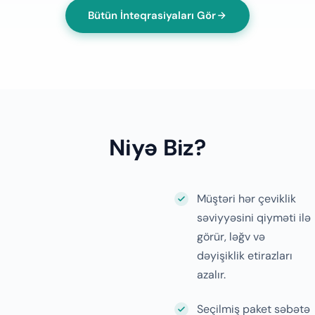
Bütün İnteqrasiyaları Gör
Niyə Biz?
Müştəri hər çeviklik
səviyyəsini qiyməti ilə
görür, ləğv və
dəyişiklik etirazları
azalır.
Seçilmiş paket səbətə