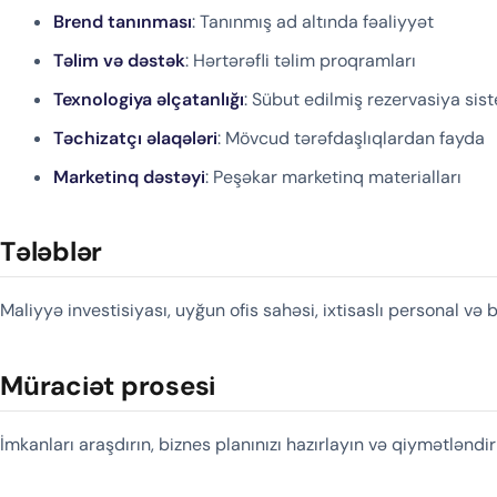
Brend tanınması
: Tanınmış ad altında fəaliyyət
Təlim və dəstək
: Hərtərəfli təlim proqramları
Texnologiya əlçatanlığı
: Sübut edilmiş rezervasiya sis
Təchizatçı əlaqələri
: Mövcud tərəfdaşlıqlardan fayda
Marketinq dəstəyi
: Peşəkar marketinq materialları
Tələblər
Maliyyə investisiyası, uyğun ofis sahəsi, ixtisaslı personal və 
Müraciət prosesi
İmkanları araşdırın, biznes planınızı hazırlayın və qiymətlənd