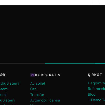
ŞIRKƏT
ƏRI
KORPORATIV
Haqqımız
tlik Sistemi
Aviabilet
Referansl
stemi
Otel
Bloq
temi
Transfer
Demo Tə
k Sistemi
Avtomobil İcarəsi