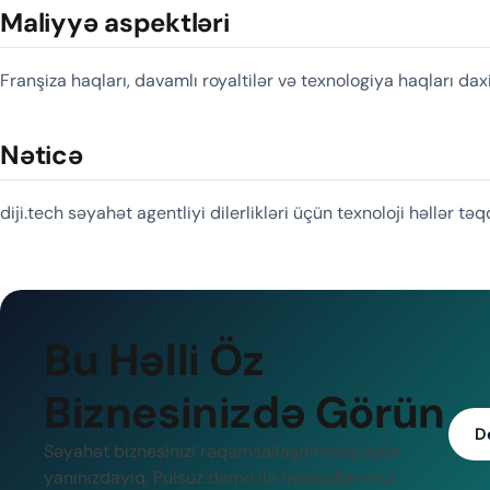
Maliyyə aspektləri
Franşiza haqları, davamlı royaltilər və texnologiya haqları daxi
Nəticə
diji.tech səyahət agentliyi dilerlikləri üçün texnoloji həllər təq
Bu Həlli Öz
Biznesinizdə Görün
D
Səyahət biznesinizi rəqəmsallaşdırmaq üçün
yanınızdayıq. Pulsuz demo ilə məhsullarımızı