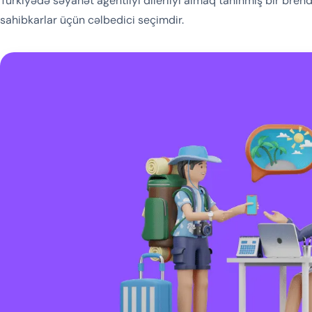
Türkiyədə səyahət agentliyi dilerliyi almaq tanınmış bir bre
sahibkarlar üçün cəlbedici seçimdir.