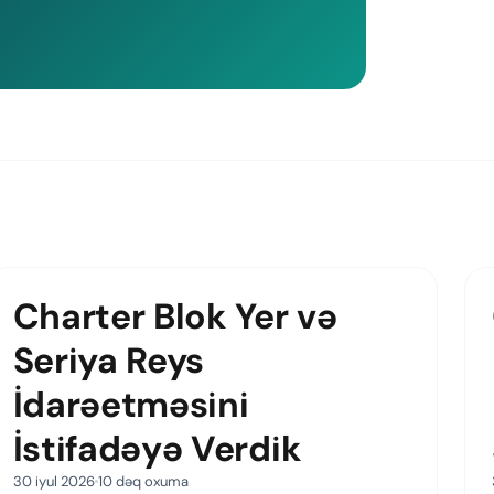
Charter Blok Yer və
Seriya Reys
İdarəetməsini
İstifadəyə Verdik
30 iyul 2026
10 dəq oxuma