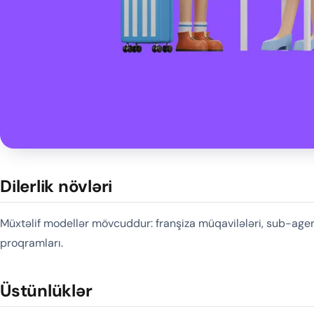
Dilerlik növləri
Müxtəlif modellər mövcuddur: franşiza müqavilələri, sub-agentli
proqramları.
Üstünlüklər