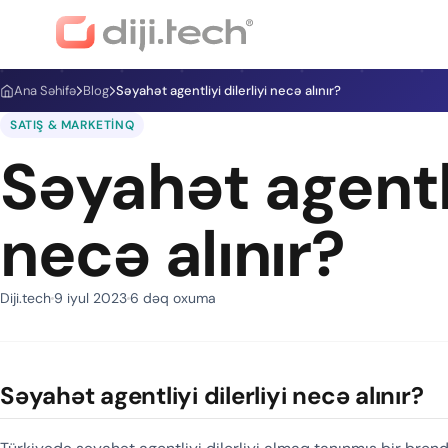
Ana Səhifə
Blog
Səyahət agentliyi dilerliyi necə alınır?
SATIŞ & MARKETINQ
Səyahət agentli
necə alınır?
Diji.tech
9 iyul 2023
6 dəq oxuma
Səyahət agentliyi dilerliyi necə alınır?