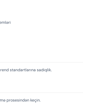
temləri
brend standartlarına sadiqlik.
irmə prosesindən keçin.