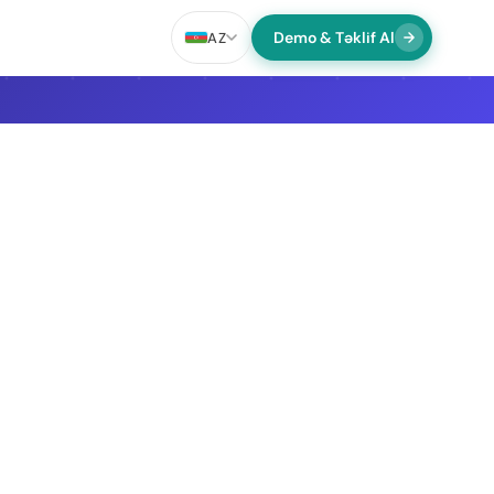
Demo & Təklif Al
AZ