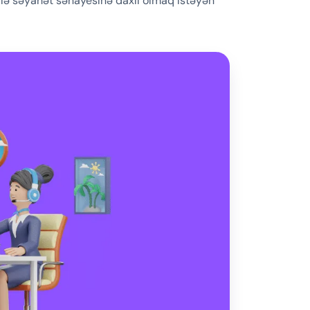
ndlə səyahət sənayesinə daxil olmaq istəyən