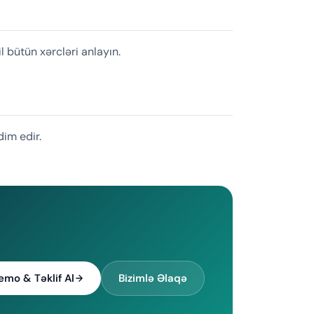
l bütün xərcləri anlayın.
dim edir.
emo & Təklif Al
Bizimlə Əlaqə