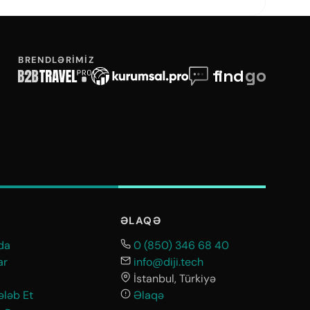
BRENDLƏRIMIZ
ƏLAQƏ
da
0 (850) 346 68 40
ar
info@diji.tech
İstanbul, Türkiyə
ləb Et
Əlaqə