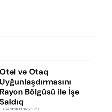
Otel və Otaq
Uyğunlaşdırmasını
Rayon Bölgüsü ilə İşə
Saldıq
30 iyul 2026
10 dəq oxuma