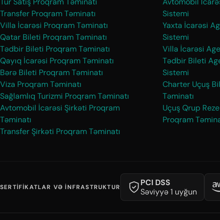
Tur Satış Proqram Təminatı
Avtomobil İcarə
Transfer Proqram Təminatı
Sistemi
Villa İcarəsi Proqram Təminatı
Yaxta İcarəsi Ag
Qatar Bileti Proqram Təminatı
Sistemi
Tədbir Bileti Proqram Təminatı
Villa İcarəsi Age
Qayıq İcarəsi Proqram Təminatı
Tədbir Bileti Ag
Bərə Bileti Proqram Təminatı
Sistemi
Viza Proqram Təminatı
Charter Uçuş Bi
Sağlamlıq Turizmi Proqram Təminatı
Təminatı
Avtomobil İcarəsi Şirkəti Proqram
Uçuş Qrup Reze
Təminatı
Proqram Təmina
Transfer Şirkəti Proqram Təminatı
PCI DSS
SERTIFIKATLAR VƏ İNFRASTRUKTUR
Səviyyə 1 uyğun