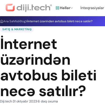
Həllər
İnteqrasiyalar
Ana Səhifə
Blog
İnternet üzərindən avtobus bileti necə satılır?
SATIŞ & MARKETINQ
İnternet
üzərindən
avtobus bileti
necə satılır?
Diji.tech
31 oktyabr 2023
6 dəq oxuma