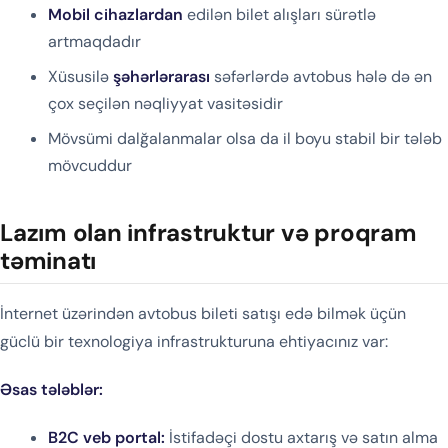
Mobil cihazlardan
edilən bilet alışları sürətlə
artmaqdadır
Xüsusilə
şəhərlərarası
səfərlərdə avtobus hələ də ən
çox seçilən nəqliyyat vasitəsidir
Mövsümi dalğalanmalar olsa da il boyu stabil bir tələb
mövcuddur
Lazım olan infrastruktur və proqram
təminatı
İnternet üzərindən avtobus bileti satışı edə bilmək üçün
güclü bir texnologiya infrastrukturuna ehtiyacınız var:
Əsas tələblər:
B2C veb portal:
İstifadəçi dostu axtarış və satın alma