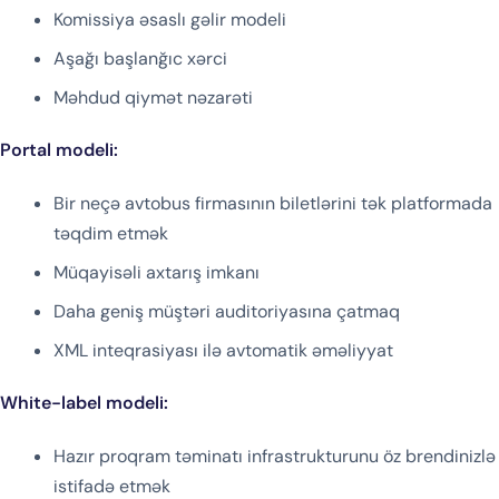
Komissiya əsaslı gəlir modeli
Aşağı başlanğıc xərci
Məhdud qiymət nəzarəti
Portal modeli:
Bir neçə avtobus firmasının biletlərini tək platformada
təqdim etmək
Müqayisəli axtarış imkanı
Daha geniş müştəri auditoriyasına çatmaq
XML inteqrasiyası ilə avtomatik əməliyyat
White-label modeli:
Hazır proqram təminatı infrastrukturunu öz brendinizlə
istifadə etmək