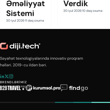
Əməliyyat
Verdik
Sistemi
30 iyul 2026
10 dəq oxuma
30 iyul 2026
11 dəq oxuma
Səyahət texnologiyalarında innovativ proqram
həlləri. 2019-cu ildən bəri.
BRENDLƏRIMIZ