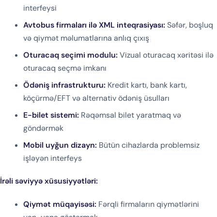
interfeysi
Avtobus firmaları ilə XML inteqrasiyası:
Səfər, boşluq
və qiymət məlumatlarına anlıq çıxış
Oturacaq seçimi modulu:
Vizual oturacaq xəritəsi ilə
oturacaq seçmə imkanı
Ödəniş infrastrukturu:
Kredit kartı, bank kartı,
köçürmə/EFT və alternativ ödəniş üsulları
E-bilet sistemi:
Rəqəmsal bilet yaratmaq və
göndərmək
Mobil uyğun dizayn:
Bütün cihazlarda problemsiz
işləyən interfeys
İrəli səviyyə xüsusiyyətləri:
Qiymət müqayisəsi:
Fərqli firmaların qiymətlərini