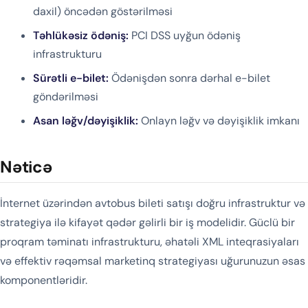
daxil) öncədən göstərilməsi
Təhlükəsiz ödəniş:
PCI DSS uyğun ödəniş
infrastrukturu
Sürətli e-bilet:
Ödənişdən sonra dərhal e-bilet
göndərilməsi
Asan ləğv/dəyişiklik:
Onlayn ləğv və dəyişiklik imkanı
Nəticə
İnternet üzərindən avtobus bileti satışı doğru infrastruktur və
strategiya ilə kifayət qədər gəlirli bir iş modelidir. Güclü bir
proqram təminatı infrastrukturu, əhatəli XML inteqrasiyaları
və effektiv rəqəmsal marketinq strategiyası uğurunuzun əsas
komponentləridir.