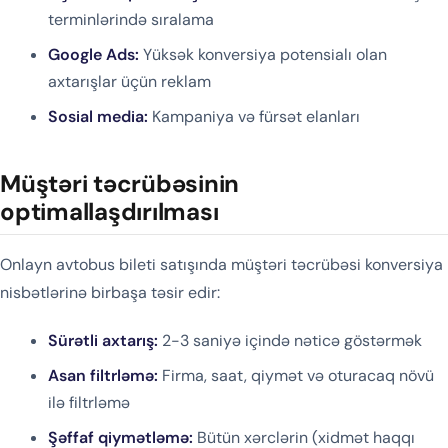
terminlərində sıralama
Google Ads:
Yüksək konversiya potensialı olan
axtarışlar üçün reklam
Sosial media:
Kampaniya və fürsət elanları
Müştəri təcrübəsinin
optimallaşdırılması
Onlayn avtobus bileti satışında müştəri təcrübəsi konversiya
nisbətlərinə birbaşa təsir edir:
Sürətli axtarış:
2-3 saniyə içində nəticə göstərmək
Asan filtrləmə:
Firma, saat, qiymət və oturacaq növü
ilə filtrləmə
Şəffaf qiymətləmə:
Bütün xərclərin (xidmət haqqı