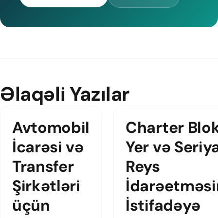
Əlaqəli Yazılar
Avtomobil
Charter Blo
İcarəsi və
Yer və Seriy
Transfer
Reys
Şirkətləri
İdarəetməsi
üçün
İstifadəyə