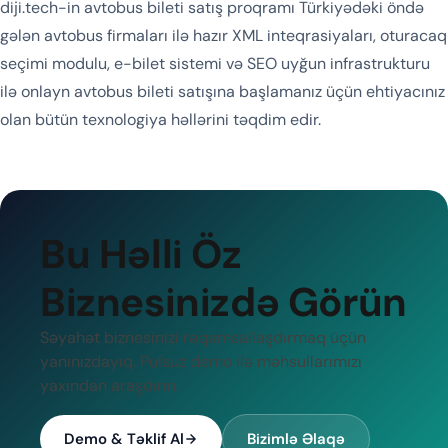
diji.tech-in avtobus bileti satış proqramı Türkiyədəki öndə
gələn avtobus firmaları ilə hazır XML inteqrasiyaları, oturacaq
seçimi modulu, e-bilet sistemi və SEO uyğun infrastrukturu
ilə onlayn avtobus bileti satışına başlamanız üçün ehtiyacınız
olan bütün texnologiya həllərini təqdim edir.
Bu Həlli Öz
Biznesinizdə Görün
Səyahət biznesinizi rəqəmsallaşdırmaq üçün
yanınızdayıq. Pulsuz demo ilə məhsullarımızı
yaxından araşdırın.
Demo & Təklif Al
Bizimlə Əlaqə