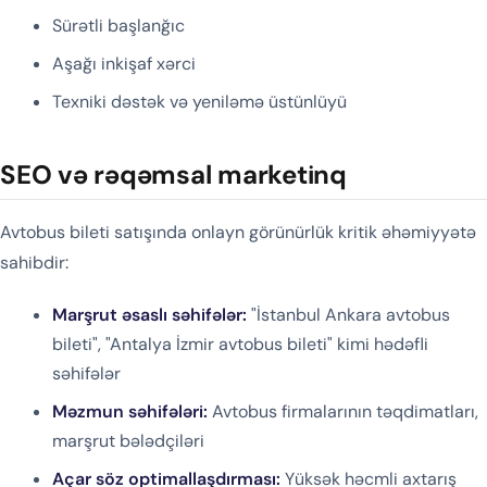
Sürətli başlanğıc
Aşağı inkişaf xərci
Texniki dəstək və yeniləmə üstünlüyü
SEO və rəqəmsal marketinq
Avtobus bileti satışında onlayn görünürlük kritik əhəmiyyətə
sahibdir:
Marşrut əsaslı səhifələr:
"İstanbul Ankara avtobus
bileti", "Antalya İzmir avtobus bileti" kimi hədəfli
səhifələr
Məzmun səhifələri:
Avtobus firmalarının təqdimatları,
marşrut bələdçiləri
Açar söz optimallaşdırması:
Yüksək həcmli axtarış