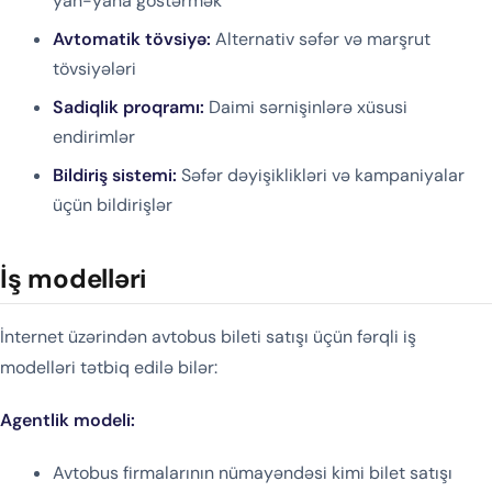
yan-yana göstərmək
Avtomatik tövsiyə:
Alternativ səfər və marşrut
tövsiyələri
Sadiqlik proqramı:
Daimi sərnişinlərə xüsusi
endirimlər
Bildiriş sistemi:
Səfər dəyişiklikləri və kampaniyalar
üçün bildirişlər
İş modelləri
İnternet üzərindən avtobus bileti satışı üçün fərqli iş
modelləri tətbiq edilə bilər:
Agentlik modeli:
Avtobus firmalarının nümayəndəsi kimi bilet satışı