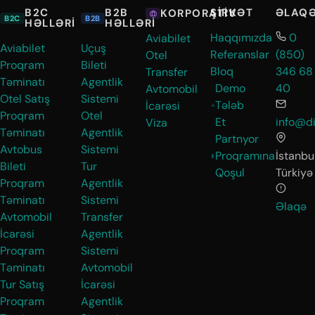
B2C
B2B
ŞIRKƏT
ƏLAQ
KORPORATIV
B2C
B2B
HƏLLƏRI
HƏLLƏRI
Haqqımızda
0
Aviabilet
Aviabilet
Uçuş
Referanslar
(850)
Otel
Proqram
Bileti
Bloq
346 68
Transfer
Təminatı
Agentlik
Demo
40
Avtomobil
Otel Satış
Sistemi
Tələb
İcarəsi
Proqram
Otel
Et
info@di
Viza
Təminatı
Agentlik
Partnyor
Avtobus
Sistemi
Proqramına
İstanbul
Bileti
Tur
Qoşul
Türkiyə
Proqram
Agentlik
Təminatı
Sistemi
Əlaqə
Avtomobil
Transfer
İcarəsi
Agentlik
Proqram
Sistemi
Təminatı
Avtomobil
Tur Satış
İcarəsi
Proqram
Agentlik