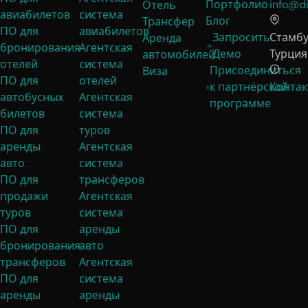
Портфолио
info@di
Отель
авиабилетов
система
Блог
Трансфер
ПО для
авиабилетов
Запросить
Стамбу
Аренда
бронирования
Агентская
Демо
Турция
автомобилей
отелей
система
Присоединиться
Виза
ПО для
отелей
к партнёрской
Контак
автобусных
Агентская
программе
билетов
система
ПО для
туров
аренды
Агентская
авто
система
ПО для
трансферов
продажи
Агентская
туров
система
ПО для
аренды
бронирования
авто
трансферов
Агентская
ПО для
система
аренды
аренды