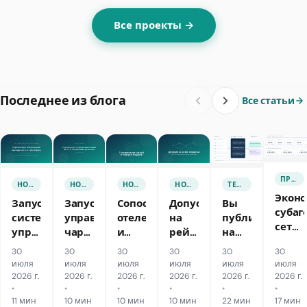
Все проекты →
Последнее из блога
Все статьи
ПРОДАЖИ И МАРКЕТИНГ
НОВАЯ ФУНКЦИЯ
НОВАЯ ФУНКЦИЯ
НОВАЯ ФУНКЦИЯ
НОВАЯ ФУНКЦИЯ
ТЕХНОЛОГИИ ТУРИЗМА
Экон
Запустили
Запустили
Сопоставление
Допуслуги
Вы
субаг
системы
управление
отелей
на
публикуетесь
сети:
управления
чартерным
и
рейсе:
на
цепоч
парком
блоком
номеров:
мульти-
семи
30
30
30
30
30
30
нацен
для
мест
запуск
сити,
языках,
июля
июля
июля
июля
июля
июля
коми
аренды
и
с
багаж,
а
2026 г.
2026 г.
2026 г.
2026 г.
2026 г.
2026 г.
и
и
•
серийными
•
разбивкой
•
питание
•
поисковик
•
•
кред
11 мин
10 мин
10 мин
10 мин
22 мин
17 мин
трансферов
рейсами
по
видит