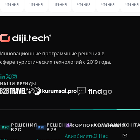
трансферов
рейсами
по
видит
риск
чтения
чтения
чтения
чтения
чтения
чтения
районам
один
сайт
Инновационные программные решения в
сфере туристических технологий с 2019 года.
НАШИ БРЕНДЫ
РЕШЕНИЯ
РЕШЕНИЯ
КОМПАНИЯ
КОНТ
КОРПОРАТИВНЫЕ
B2C
B2B
B2C
B2B
О Нас
Авиабилеты