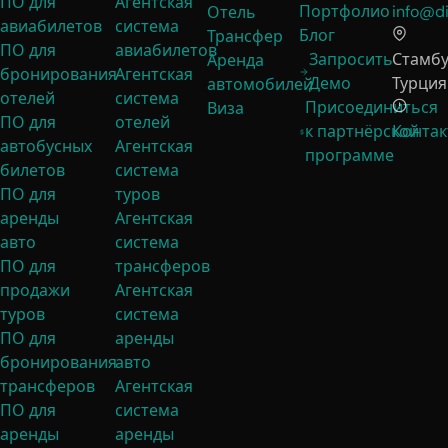
ПО для
Агентская
Портфолио
info@di
Отель
авиабилетов
система
Блог
Трансфер
ПО для
авиабилетов
Запросить
Стамбу
Аренда
бронирования
Агентская
Демо
Турция
автомобилей
отелей
система
Присоединиться
Виза
ПО для
отелей
к партнёрской
Контак
автобусных
Агентская
программе
билетов
система
ПО для
туров
аренды
Агентская
авто
система
ПО для
трансферов
продажи
Агентская
туров
система
ПО для
аренды
бронирования
авто
трансферов
Агентская
ПО для
система
аренды
аренды