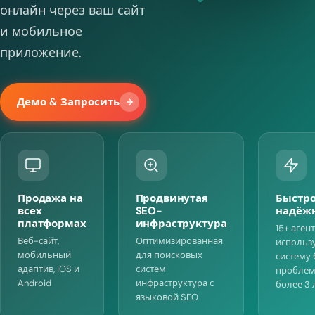
онлайн через ваш сайт
и мобильное
приложение.
Демо & Запросить
Продажа на
Продвинутая
Быстро
всех
SEO-
надёж
платформах
инфраструктура
15+ аген
Веб-сайт,
Оптимизированная
использ
мобильный
для поисковых
систему 
адаптив, iOS и
систем
пробле
Android
инфраструктура с
более 3 
языковой SEO