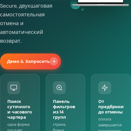
Secure, двухшаговая
самостоятельная
отмена и
автоматический
возврат.
Демо & Запросить
Поиск
Панель
От
суточного
фильтров
предброни
и часового
из 14
до отмены
чартера
групп
оплата
одна форма
страна,
завершается
продаёт
бренд,
редиректом