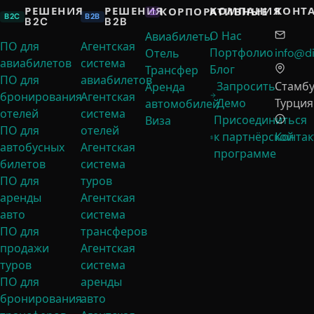
РЕШЕНИЯ
РЕШЕНИЯ
КОМПАНИЯ
КОНТ
КОРПОРАТИВНЫЕ
B2C
B2B
B2C
B2B
О Нас
Авиабилеты
ПО для
Агентская
Портфолио
info@di
Отель
авиабилетов
система
Блог
Трансфер
ПО для
авиабилетов
Запросить
Стамбу
Аренда
бронирования
Агентская
Демо
Турция
автомобилей
отелей
система
Присоединиться
Виза
ПО для
отелей
к партнёрской
Контак
автобусных
Агентская
программе
билетов
система
ПО для
туров
аренды
Агентская
авто
система
ПО для
трансферов
продажи
Агентская
туров
система
ПО для
аренды
бронирования
авто