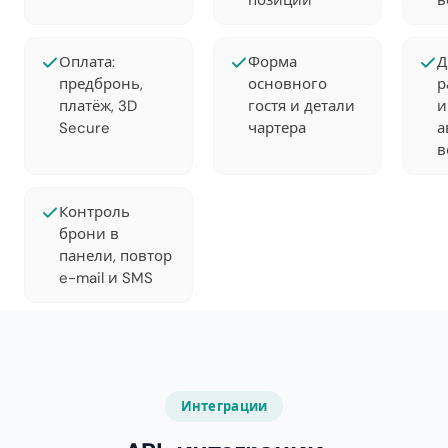
позиций
в
Оплата:
Форма
Д
предбронь,
основного
р
платёж, 3D
гостя и детали
и
Secure
чартера
а
в
Контроль
брони в
панели, повтор
e-mail и SMS
Интеграции