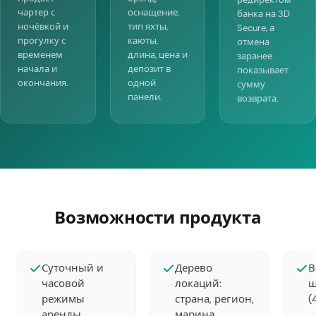
чартер с
оснащение,
банка на 3D
ночёвкой и
тип яхты,
Secure, а
прогулку с
каюты,
отмена
временем
длина, цена и
заранее
начала и
депозит в
показывает
окончания.
одной
сумму
панели.
возврата.
Возможности продукта
Суточный и
Дерево
В
часовой
локаций:
ш
режимы
страна, регион,
(
аренды
марина