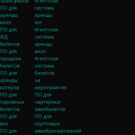
трансферов
Агентская
ПО для
система
аренды
аренды
вилл
яхт
ПО для
Агентская
ЖД
система
билетов
аренды
ПО для
вилл
продажи
Агентская
билетов
система
ПО для
билетов
аренды
на
катеров
мероприятия
ПО для
ПО для
паромных
чартерных
билетов
авиабилетов
ПО для
ПО для
виз
групповых
ПО для
авиабронирований