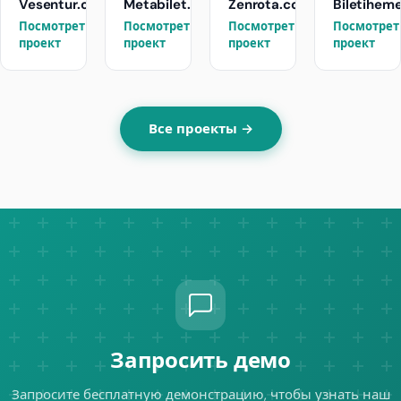
Vesentur.com
Metabilet.com
Zenrota.com
Biletihem
Посмотреть
Посмотреть
Посмотреть
Посмотрет
→
→
→
проект
проект
проект
проект
Все проекты →
Запросить демо
Запросите бесплатную демонстрацию, чтобы узнать наш