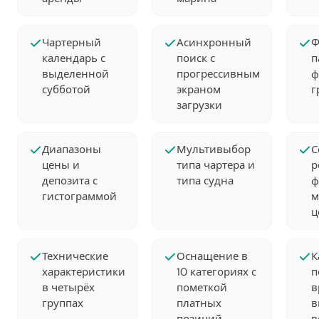
Чартерный
Асинхронный
Ф
календарь с
поиск с
п
выделенной
прогрессивным
ф
субботой
экраном
г
загрузки
Диапазоны
Мультивыбор
С
цены и
типа чартера и
р
депозита с
типа судна
ф
гистограммой
м
ц
Технические
Оснащение в
К
характеристики
10 категориях с
п
в четырёх
пометкой
в
группах
платных
в