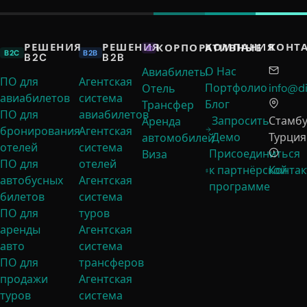
РЕШЕНИЯ
РЕШЕНИЯ
КОМПАНИЯ
КОНТ
КОРПОРАТИВНЫЕ
B2C
B2B
B2C
B2B
О Нас
Авиабилеты
ПО для
Агентская
Портфолио
info@di
Отель
авиабилетов
система
Блог
Трансфер
ПО для
авиабилетов
Запросить
Стамбу
Аренда
бронирования
Агентская
Демо
Турция
автомобилей
отелей
система
Присоединиться
Виза
ПО для
отелей
к партнёрской
Контак
автобусных
Агентская
программе
билетов
система
ПО для
туров
аренды
Агентская
авто
система
ПО для
трансферов
продажи
Агентская
туров
система