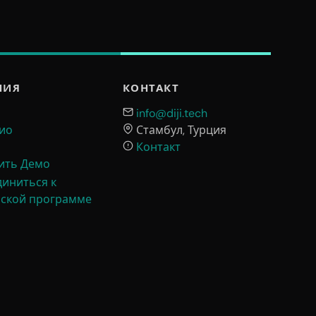
НИЯ
КОНТАКТ
info@diji.tech
ио
Стамбул, Турция
Контакт
ить Демо
иниться к
рской программе