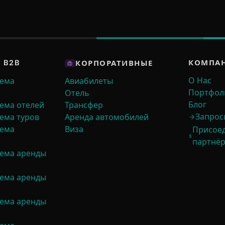
КОМПА
 B2B
КОРПОРАТИВНЫЕ
О Нас
тема
Авиабилеты
Портфол
Отель
Блог
тема отелей
Трансфер
Запрос
тема туров
Аренда автомобилей
тема
Виза
Присоед
партнё
тема аренды
тема аренды
тема аренды