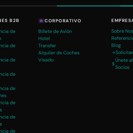
EMPRES
NES B2B
CORPORATIVO
Sobre Nos
ncia de
Billete de Avión
Referenci
n
Hotel
Blog
ncia de
Transfer
Solicit
Alquiler de Coches
ncia de
Visado
Únete a
Socios
ncia de
ncia de
hes
ncia de
s
ncia de
s
ncia de