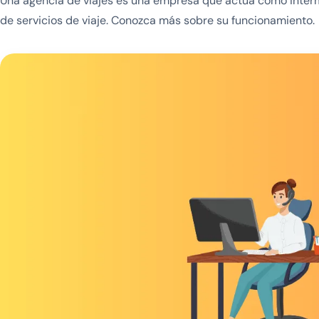
Una agencia de viajes es una empresa que actúa como interme
de servicios de viaje. Conozca más sobre su funcionamiento.