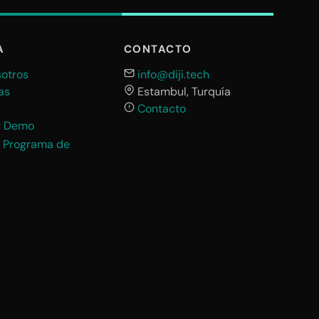
A
CONTACTO
otros
info@diji.tech
as
Estambul, Turquía
Contacto
ar Demo
l Programa de