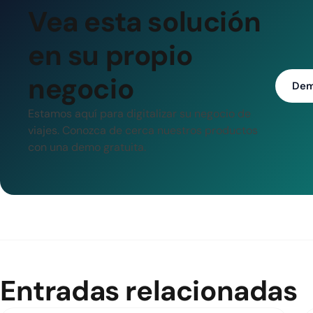
Vea esta solución
en su propio
negocio
Dem
Estamos aquí para digitalizar su negocio de
viajes. Conozca de cerca nuestros productos
con una demo gratuita.
Entradas relacionadas