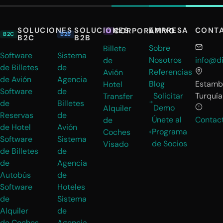
SOLUCIONES
SOLUCIONES
EMPRESA
CONT
CORPORATIVO
B2C
B2B
B2C
B2B
Sobre
Billete
Software
Sistema
Nosotros
info@di
de
de Billetes
de
Referencias
Avión
de Avión
Agencia
Blog
Estambu
Hotel
Software
de
Solicitar
Turquía
Transfer
de
Billetes
Demo
Alquiler
Reservas
de
Únete al
Contac
de
de Hotel
Avión
Programa
Coches
Software
Sistema
de Socios
Visado
de Billetes
de
de
Agencia
Autobús
de
Software
Hoteles
de
Sistema
Alquiler
de
de Coches
Agencia