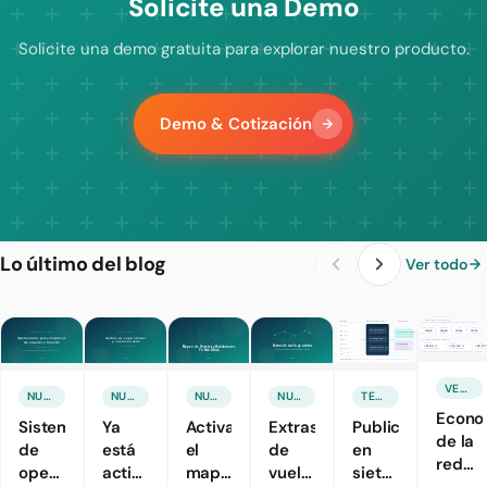
Solicite una Demo
Solicite una demo gratuita para explorar nuestro producto.
Demo & Cotización
Lo último del blog
Ver todo
VENTAS Y MARKETING
NUEVA FUNCIÓN
NUEVA FUNCIÓN
NUEVA FUNCIÓN
NUEVA FUNCIÓN
TECNOLOGÍAS TURÍSTICAS
Econo
Sistema
Ya
Activamos
Extras
Publicas
de la
de
está
el
de
en
red
operaciones
activa
mapeo
vuelo
siete