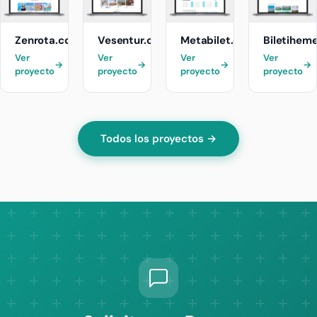
Zenrota.com
Vesentur.com
Metabilet.com
Biletihem
Ver
Ver
Ver
Ver
→
→
→
→
proyecto
proyecto
proyecto
proyecto
Todos los proyectos →