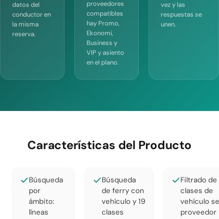
proveedores
datos del
vez y las
compatibles
conductor en
respuestas se
hay Promo,
la misma
unen.
Ekonomi,
reserva.
Business y
VIP y asiento
en el plano.
Características del Producto
Búsqueda
Búsqueda
Filtrado de
por
de ferry con
clases de
ámbito:
vehículo y 19
vehículo s
líneas
clases
proveedor