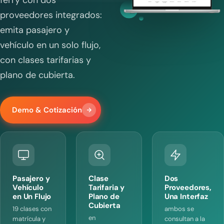
ferry con dos
proveedores integrados:
emita pasajero y
vehículo en un solo flujo,
con clases tarifarias y
plano de cubierta.
Demo & Cotización
Pasajero y
Clase
Dos
Vehículo
Tarifaria y
Proveedores,
en Un Flujo
Plano de
Una Interfaz
Cubierta
19 clases con
ambos se
en
matrícula y
consultan a la