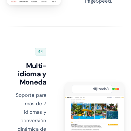
PageSpeed.
04
Multi-
idioma y
Moneda
diji.tech
Soporte para
más de 7
idiomas y
conversión
dinámica de