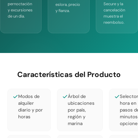
pernoctación
Secure y la
eslora, precio
y excursiones
cancelación
y fianza.
de un día.
muestra el
reembolso.
Características del Producto
Modos de
Árbol de
Selecto
alquiler
ubicaciones
hora en
diario y por
por país,
pasos d
horas
región y
minutos
marina
opcione