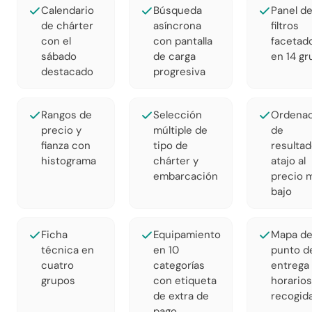
Calendario
Búsqueda
Panel d
de chárter
asíncrona
filtros
con el
con pantalla
facetad
sábado
de carga
en 14 g
destacado
progresiva
Rangos de
Selección
Ordenac
precio y
múltiple de
de
fianza con
tipo de
resultad
histograma
chárter y
atajo al
embarcación
precio 
bajo
Ficha
Equipamiento
Mapa de
técnica en
en 10
punto d
cuatro
categorías
entrega
grupos
con etiqueta
horarios
de extra de
recogid
pago