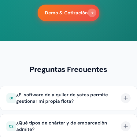
Demo & Cotización
Preguntas Frecuentes
¿El software de alquiler de yates permite
01
gestionar mi propia flota?
No. El inventario, las ubicaciones, los precios y la
disponibilidad llegan por la API B2B de Diji Tech, y no
¿Qué tipos de chárter y de embarcación
02
admite?
existe pantalla para añadir un yate ni un calendario de
disponibilidad. El panel cubre el seguimiento de