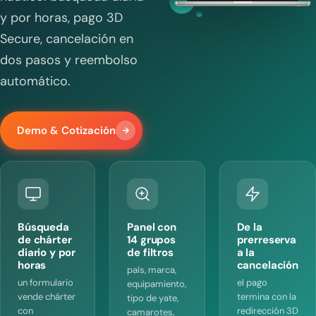
y por horas, pago 3D
Secure, cancelación en
dos pasos y reembolso
automático.
Demo & Cotización
Búsqueda
Panel con
De la
de chárter
14 grupos
prerreserva
diario y por
de filtros
a la
horas
cancelación
país, marca,
un formulario
el pago
equipamiento,
vende chárter
termina con la
tipo de yate,
con
redirección 3D
camarotes,