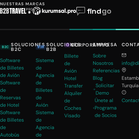
NUESTRAS MARCAS
SOLUCIONES
SOLUCIONES
EMPRESA
CONT
CORPORATIVO
B2C
B2B
B2C
B2B
Sobre
Billete
Software
Sistema
Nosotros
info@di
de
de Billetes
de
Referencias
Avión
de Avión
Agencia
Blog
Estambu
Hotel
Software
de
Solicitar
Turquía
Transfer
de
Billetes
Demo
Alquiler
Reservas
de
Únete al
Contac
de
de Hotel
Avión
Programa
Coches
Software
Sistema
de Socios
Visado
de Billetes
de
de
Agencia
Autobús
de