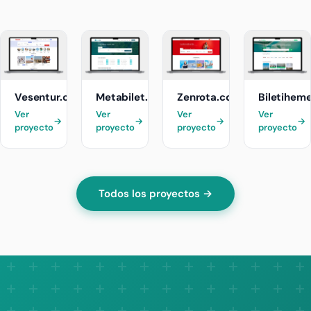
Vesentur.com
Metabilet.com
Zenrota.com
Biletihem
Ver
Ver
Ver
Ver
→
→
→
→
proyecto
proyecto
proyecto
proyecto
Todos los proyectos →