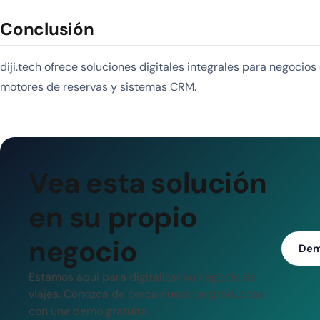
Conclusión
diji.tech ofrece soluciones digitales integrales para negocio
motores de reservas y sistemas CRM.
Vea esta solución
en su propio
negocio
Dem
Estamos aquí para digitalizar su negocio de
viajes. Conozca de cerca nuestros productos
con una demo gratuita.