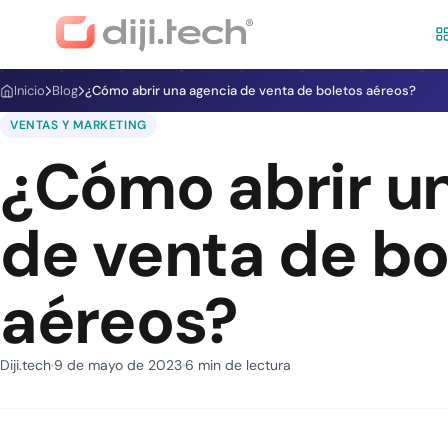
Inicio
Blog
¿Cómo abrir una agencia de venta de boletos aéreos?
VENTAS Y MARKETING
¿Cómo abrir u
de venta de bo
aéreos?
Diji.tech
9 de mayo de 2023
6 min de lectura