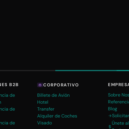
EMPRES
NES B2B
CORPORATIVO
Sobre Nos
ncia de
Billete de Avión
Referenci
n
Hotel
Blog
ncia de
Transfer
Solicit
Alquiler de Coches
ncia de
Visado
Únete a