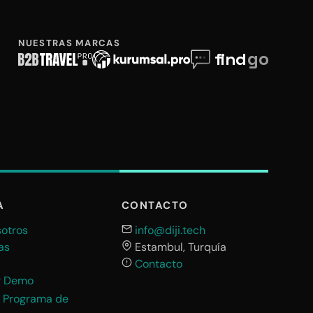
NUESTRAS MARCAS
A
CONTACTO
otros
info@diji.tech
as
Estambul, Turquía
Contacto
ar Demo
l Programa de