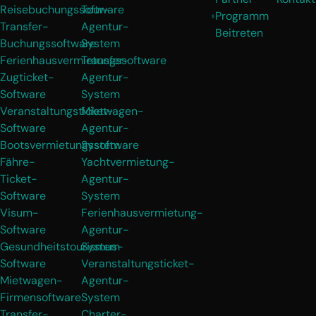
Reisebuchungssoftware
Tour-
Programm
Transfer-
Agentur-
Beitreten
Buchungssoftware
System
Ferienhausvermietungssoftware
Transfer-
Zugticket-
Agentur-
Software
System
Veranstaltungsticket-
Mietwagen-
Software
Agentur-
Bootsvermietungssoftware
System
Fähre-
Yachtvermietung-
Ticket-
Agentur-
Software
System
Visum-
Ferienhausvermietung-
Software
Agentur-
Gesundheitstourismus-
System
Software
Veranstaltungsticket-
Mietwagen-
Agentur-
Firmensoftware
System
Transfer-
Charter-