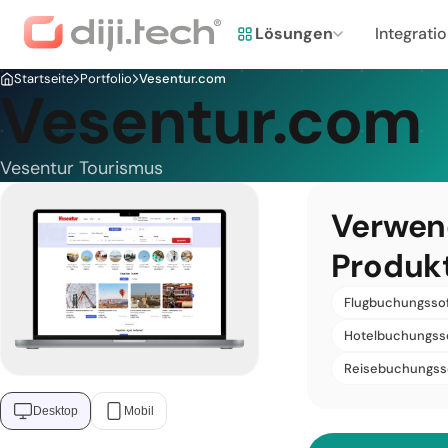
Lösungen
Integrati
Startseite
Portfolio
Vesentur.com
Vesentur.com
Vesentur Tourismus
Verwen
Produk
Flugbuchungsso
Hotelbuchungss
Reisebuchungss
Desktop
Mobil