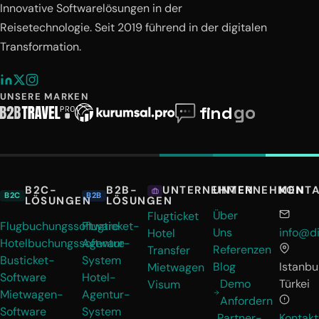
Innovative Softwarelösungen in der
Reisetechnologie. Seit 2019 führend in der digitalen
Transformation.
UNSERE MARKEN
B2C-
B2B-
UNTERNEHMEN
KONT
UNTERNEHMEN
B2C
B2B
LÖSUNGEN
LÖSUNGEN
Über
Flugticket
Flugbuchungssoftware
Flugticket-
Uns
info@di
Hotel
Hotelbuchungssoftware
Agentur-
Referenzen
Transfer
Busticket-
System
Blog
Istanbul
Mietwagen
Software
Hotel-
Demo
Türkei
Visum
Mietwagen-
Agentur-
Anfordern
Software
System
Partner-
Kontakt