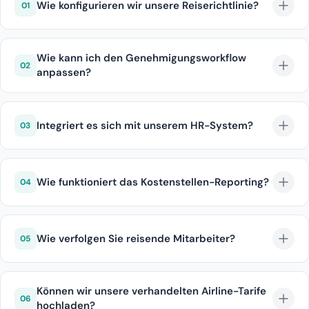
Wie konfigurieren wir unsere Reiserichtlinie?
01
Im Admin-Panel definieren Sie Regeln nach Region,
Klasse, Preisobergrenze und Airline.
Wie kann ich den Genehmigungsworkflow
02
anpassen?
Jede Abteilung kann eigene Genehmigerketten und
SLA-Zeiten haben.
Integriert es sich mit unserem HR-System?
03
SAP SuccessFactors, Workday, BambooHR und Active
Directory sind bereit.
Wie funktioniert das Kostenstellen-Reporting?
04
Jede Buchung wird mit Kostenstelle und Projektcode
markiert.
Wie verfolgen Sie reisende Mitarbeiter?
05
Das Duty-of-Care-Modul überwacht Standort und
Flugstatus in Echtzeit.
Können wir unsere verhandelten Airline-Tarife
06
hochladen?