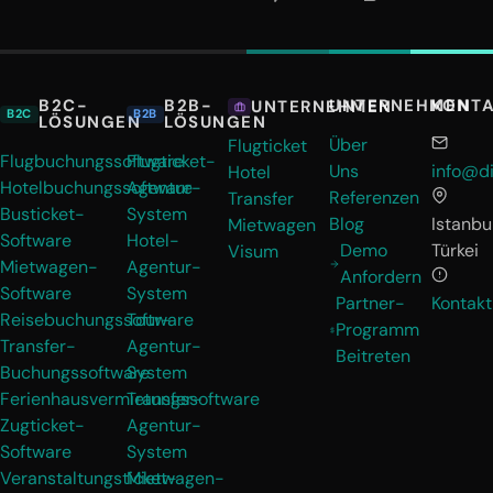
B2C-
B2B-
UNTERNEHMEN
KONT
UNTERNEHMEN
B2C
B2B
LÖSUNGEN
LÖSUNGEN
Über
Flugticket
Flugbuchungssoftware
Flugticket-
Uns
info@di
Hotel
Hotelbuchungssoftware
Agentur-
Referenzen
Transfer
Busticket-
System
Blog
Istanbul
Mietwagen
Software
Hotel-
Demo
Türkei
Visum
Mietwagen-
Agentur-
Anfordern
Software
System
Partner-
Kontakt
Reisebuchungssoftware
Tour-
Programm
Transfer-
Agentur-
Beitreten
Buchungssoftware
System
Ferienhausvermietungssoftware
Transfer-
Zugticket-
Agentur-
Software
System
Veranstaltungsticket-
Mietwagen-