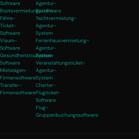
Software
Agentur-
Bootsvermietungssoftware
System
Fähre-
Yachtvermietung-
Ticket-
Agentur-
Software
System
Visum-
Ferienhausvermietung-
Software
Agentur-
Gesundheitstourismus-
System
Software
Veranstaltungsticket-
Mietwagen-
Agentur-
Firmensoftware
System
Transfer-
Charter-
Firmensoftware
Flugticket-
Software
Flug-
Gruppenbuchungssoftware