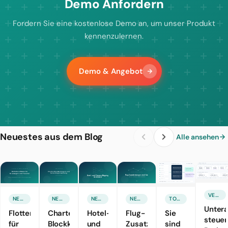
Demo Anfordern
Fordern Sie eine kostenlose Demo an, um unser Produkt
kennenzulernen.
Demo & Angebot
Neuestes aus dem Blog
Alle ansehen
VERTRIEB & MARKETING
NEUE FUNKTION
NEUE FUNKTION
NEUE FUNKTION
NEUE FUNKTION
TOURISMUSTECHNOLOGIEN
Unter
Flottensoftware
Charter-
Hotel-
Flug-
Sie
steuer
für
Blockkontingente
und
Zusatzleistungen
sind