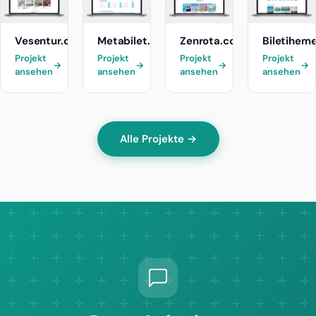
Vesentur.com
Metabilet.com
Zenrota.com
Biletihem
Projekt
Projekt
Projekt
Projekt
→
→
→
→
ansehen
ansehen
ansehen
ansehen
Alle Projekte →