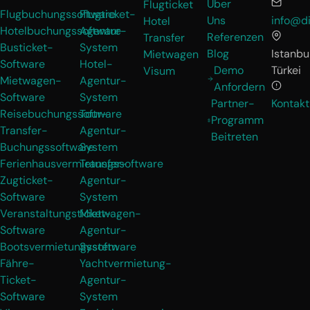
Über
Flugticket
Flugbuchungssoftware
Flugticket-
Uns
info@di
Hotel
Hotelbuchungssoftware
Agentur-
Referenzen
Transfer
Busticket-
System
Blog
Istanbul
Mietwagen
Software
Hotel-
Demo
Türkei
Visum
Mietwagen-
Agentur-
Anfordern
Software
System
Partner-
Kontakt
Reisebuchungssoftware
Tour-
Programm
Transfer-
Agentur-
Beitreten
Buchungssoftware
System
Ferienhausvermietungssoftware
Transfer-
Zugticket-
Agentur-
Software
System
Veranstaltungsticket-
Mietwagen-
Software
Agentur-
Bootsvermietungssoftware
System
Fähre-
Yachtvermietung-
Ticket-
Agentur-
Software
System