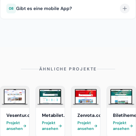
Gibt es eine mobile App?
08
Ja.
ÄHNLICHE PROJEKTE
Vesentur.com
Metabilet.com
Zenrota.com
Biletihem
Projekt
Projekt
Projekt
Projekt
→
→
→
→
ansehen
ansehen
ansehen
ansehen