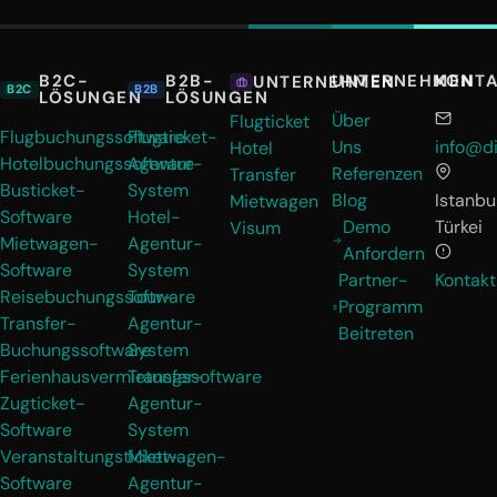
B2C-
B2B-
UNTERNEHMEN
KONT
UNTERNEHMEN
B2C
B2B
LÖSUNGEN
LÖSUNGEN
Über
Flugticket
Flugbuchungssoftware
Flugticket-
Uns
info@di
Hotel
Hotelbuchungssoftware
Agentur-
Referenzen
Transfer
Busticket-
System
Blog
Istanbul
Mietwagen
Software
Hotel-
Demo
Türkei
Visum
Mietwagen-
Agentur-
Anfordern
Software
System
Partner-
Kontakt
Reisebuchungssoftware
Tour-
Programm
Transfer-
Agentur-
Beitreten
Buchungssoftware
System
Ferienhausvermietungssoftware
Transfer-
Zugticket-
Agentur-
Software
System
Veranstaltungsticket-
Mietwagen-
Software
Agentur-