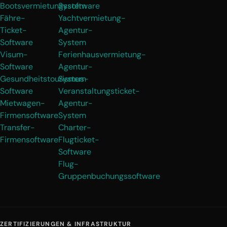
Bootsvermietungssoftware
System
Fähre-
Yachtvermietung-
Ticket-
Agentur-
Software
System
Visum-
Ferienhausvermietung-
Software
Agentur-
Gesundheitstourismus-
System
Software
Veranstaltungsticket-
Mietwagen-
Agentur-
Firmensoftware
System
Transfer-
Charter-
Firmensoftware
Flugticket-
Software
Flug-
Gruppenbuchungssoftware
ZERTIFIZIERUNGEN & INFRASTRUKTUR