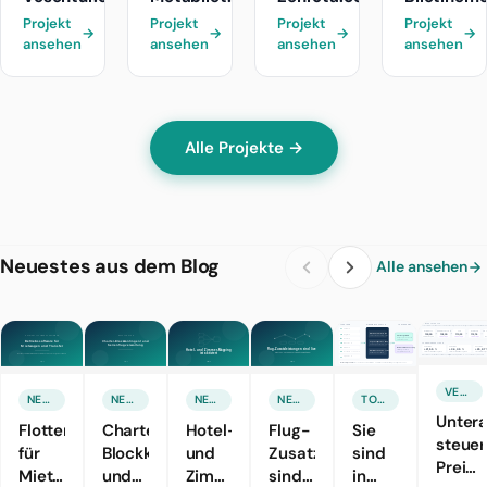
Projekt
Projekt
Projekt
Projekt
→
→
→
→
ansehen
ansehen
ansehen
ansehen
Alle Projekte →
Neuestes aus dem Blog
Alle ansehen
VERTRIEB & MARKETING
NEUE FUNKTION
NEUE FUNKTION
NEUE FUNKTION
NEUE FUNKTION
TOURISMUSTECHNOLOGIEN
Unter
Flottensoftware
Charter-
Hotel-
Flug-
Sie
steuer
für
Blockkontingente
und
Zusatzleistungen
sind
Preisk
Mietwagen-
und
Zimmer-
sind
in