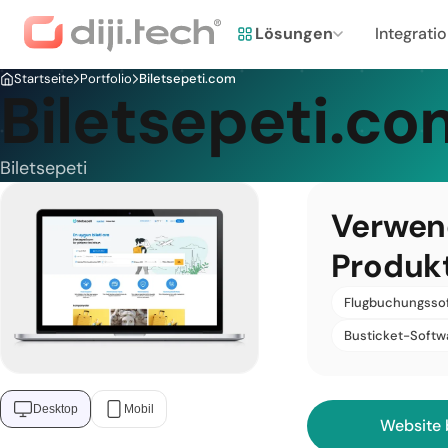
Lösungen
Integrati
Startseite
Portfolio
Biletsepeti.com
Biletsepeti.co
Biletsepeti
Verwen
Produk
Flugbuchungsso
Busticket-Softw
Desktop
Mobil
Website