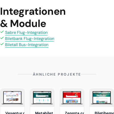
Integrationen
& Module
Sabre Flug-Integration
Biletbank Flug-Integration
Biletall Bus-Integration
ÄHNLICHE PROJEKTE
Vesentur.com
Metabilet.com
Zenrota.com
Biletihem