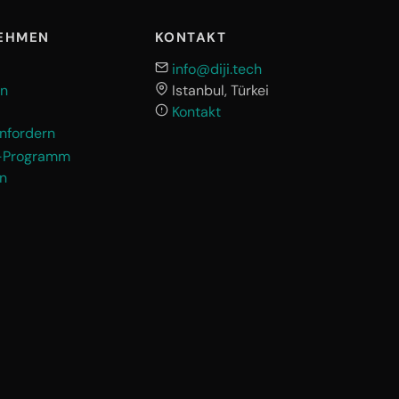
EHMEN
KONTAKT
info@diji.tech
en
Istanbul, Türkei
Kontakt
nfordern
r-Programm
en