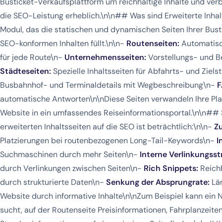
Busticket-Verkaufsplattform um reichhaltige Inhalte und ver
die SEO-Leistung erheblich.\n\n## Was sind Erweiterte Inhalt
Modul, das die statischen und dynamischen Seiten Ihrer Busti
SEO-konformen Inhalten füllt.\n\n-
Routenseiten:
Automatisch
für jede Route\n-
Unternehmensseiten:
Vorstellungs- und 
Städteseiten:
Spezielle Inhaltsseiten für Abfahrts- und Ziel
Busbahnhof- und Terminaldetails mit Wegbeschreibung\n-
F
automatische Antworten\n\nDiese Seiten verwandeln Ihre Pla
Website in ein umfassendes Reiseinformationsportal.\n\n#
erweiterten Inhaltsseiten auf die SEO ist beträchtlich:\n\n-
Z
Platzierungen bei routenbezogenen Long-Tail-Keywords\n-
I
Suchmaschinen durch mehr Seiten\n-
Interne Verlinkungsst
durch Verlinkungen zwischen Seiten\n-
Rich Snippets:
Reichh
durch strukturierte Daten\n-
Senkung der Absprungrate:
Län
Website durch informative Inhalte\n\nZum Beispiel kann ein N
sucht, auf der Routenseite Preisinformationen, Fahrplanzeit