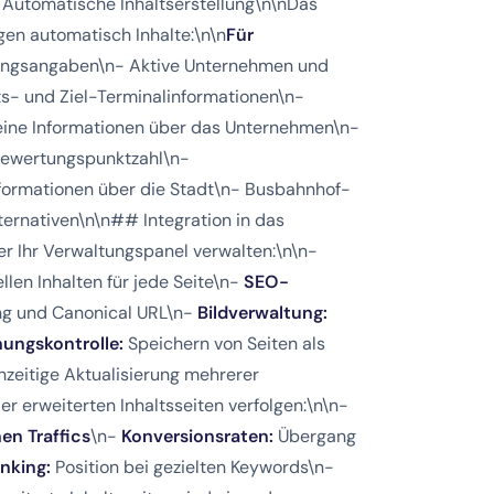
# Automatische Inhaltserstellung\n\nDas
agen automatisch Inhalte:\n\n
Für
nungsangaben\n- Aktive Unternehmen und
s- und Ziel-Terminalinformationen\n-
eine Informationen über das Unternehmen\n-
bewertungspunktzahl\n-
nformationen über die Stadt\n- Busbahnhof-
ernativen\n\n## Integration in das
er Ihr Verwaltungspanel verwalten:\n\n-
len Inhalten für jede Seite\n-
SEO-
ng und Canonical URL\n-
Bildverwaltung:
hungskontrolle:
Speichern von Seiten als
hzeitige Aktualisierung mehrerer
r erweiterten Inhaltsseiten verfolgen:\n\n-
en Traffics
\n-
Konversionsraten:
Übergang
nking:
Position bei gezielten Keywords\n-