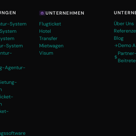
UNTERN
UNGEN
UNTERNEHMEN
Über Uns
ntur-System
Flugticket
Referenz
-System
Hotel
Blog
System
Transfer
Demo A
ur-System
Mietwagen
ntur-
Visum
Partne
Beitret
g-Agentur-
ietung-
m
icket-
m
ket-
gssoftware