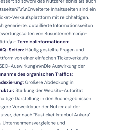
bessert so sowohl das Nutzererlebnis als auch
sseiten?\n\nErweiterte Inhaltsseiten sind ein
cket-Verkaufsplattform mit reichhaltigen,
 generierte, detaillierte Informationsseiten
Bewertungsseiten von Busunternehmen\n-
städte\n-
Terminalinformationen:
AQ-Seiten:
Häufig gestellte Fragen und
ttform von einer einfachen Ticketverkaufs-
# SEO-Auswirkung\n\nDie Auswirkung der
unahme des organischen Traffics:
ndexierung:
Größere Abdeckung in
ruktur:
Stärkung der Website-Autorität
altige Darstellung in den Suchergebnissen
gere Verweildauer der Nutzer auf der
utzer, der nach "Busticket Istanbul Ankara"
en, Unternehmensvergleiche und