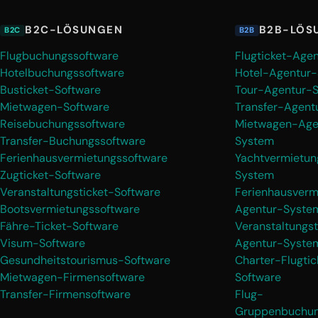
B2C-LÖSUNGEN
B2B-LÖS
B2C
B2B
Flugbuchungssoftware
Flugticket-Age
Hotelbuchungssoftware
Hotel-Agentur
Busticket-Software
Tour-Agentur-
Mietwagen-Software
Transfer-Agent
Reisebuchungssoftware
Mietwagen-Age
Transfer-Buchungssoftware
System
Ferienhausvermietungssoftware
Yachtvermietun
Zugticket-Software
System
Veranstaltungsticket-Software
Ferienhausverm
Bootsvermietungssoftware
Agentur-Syste
Fähre-Ticket-Software
Veranstaltungst
Visum-Software
Agentur-Syste
Gesundheitstourismus-Software
Charter-Flugtic
Mietwagen-Firmensoftware
Software
Transfer-Firmensoftware
Flug-
Gruppenbuchun