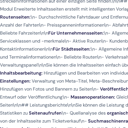
Streckeninformationen auf einer einzigen Seite finden.\n\n#
Modul Erweiterte Inhaltsseiten erstellt mit intelligenten Vorl
Routenseiten:
\n- Durchschnittliche Fahrtdauer und Entfer
Anzahl der Fahrten\n- Preisspanneninformationen\n- Abfahrt
Beliebte Fahrzeiten\n\n
Für Unternehmensseiten:
\n- Allgem
Serviceklassen und -merkmale\n- Aktive Routen\n- Kunden
Kontaktinformationen\n\n
Für Städteseiten:
\n- Allgemeine I
und Terminalinformationen\n- Beliebte Routen\n- Verkehrsalt
Verwaltungspanel\n\nSie können die Inhaltsseiten einfach üb
Inhaltsbearbeitung:
Hinzufügen und Bearbeiten von individuel
Einstellungen:
Verwaltung von Meta-Titel, Meta-Beschreibu
Hinzufügen von Fotos und Bannern zu Seiten\n-
Veröffentlic
Entwurf oder Veröffentlichung\n-
Massenoperationen:
Gleic
Seiten\n\n## Leistungsberichte\n\nSie können die Leistung de
Statistiken zu
Seitenaufrufen
\n- Quellanalyse des
organisch
von der Inhaltsseite zum Ticketverkauf\n-
Suchmaschinenra