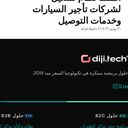
لشركات تأجير السيارات
وخدمات التوصيل
٣٠ يوليو ٢٠٢٦
11 دقيقة قراءة
حلول برمجية مبتكرة في تكنولوجيا السفر منذ 2019.
حلول B2C
حلول B2B
B2B
B2C
برنامج حجز تذاكر الطيران
نظام وكالة تذاكر ا