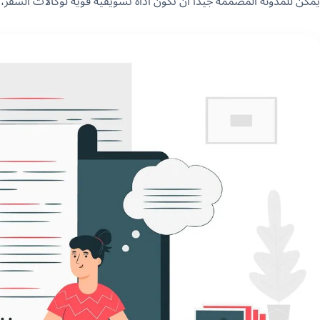
يمكن للمدونة المصممة جيداً أن تكون أداة تسويقية قوية لوكالات السفر،