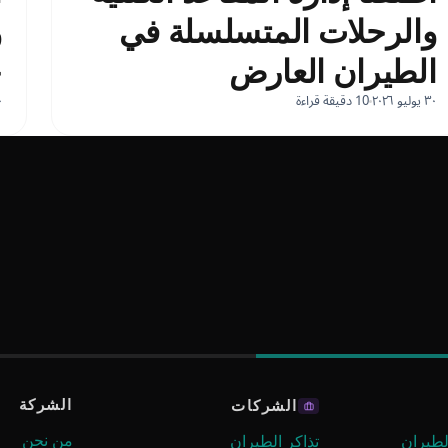
والرحلات المتسلسلة في
و
الطيران العارض
ح
٣٠ يوليو ٢٠٢٦
10 دقيقة قراءة
٣٠
الشركة
الشركات
من نحن
لطيران
تذاكر الطيران